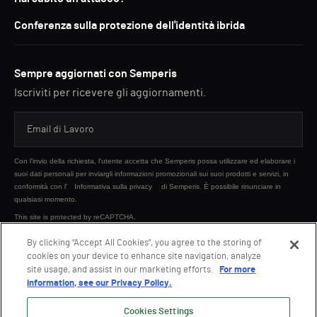
Conferenza sulla protezione dell'identità ibrida
Sempre aggiornati con Semperis
Iscriviti per ricevere gli aggiornamenti.
Con l'invio della richiesta, l'utente accetta che Semperis possa utilizzare ed elaborare i
suoi dati personali per inviargli informazioni promozionali sui suoi prodotti e servizi, in
conformità con l'
Informativa sulla privacy
di Semperis. È possibile rinunciare in
qualsiasi momento.
This site is protected by reCAPTCHA.
By clicking “Accept All Cookies”, you agree to the storing of
cookies on your device to enhance site navigation, analyze
INVIA
site usage, and assist in our marketing efforts.
For more
information, see our Privacy Policy.
Cookies Settings