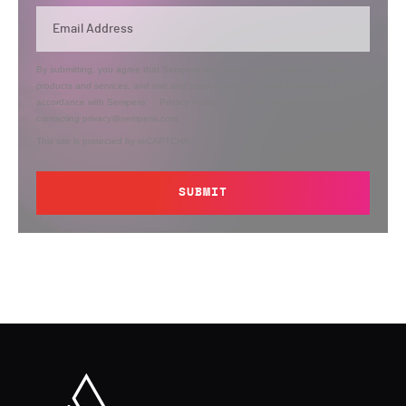
By submitting, you agree that Semperis may send you information regarding its
products and services, and use and process your personal information in
accordance with Semperis’
Privacy Policy
. You can opt out at any time by
contacting privacy@semperis.com.
This site is protected by reCAPTCHA.
SUBMIT