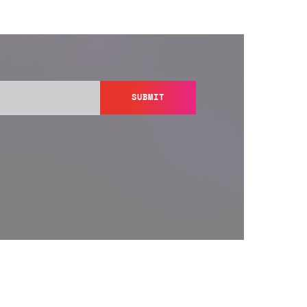
SUBMIT
y send you information regarding its products and services,
ation in accordance with Semperis’
Privacy Policy
. You can
y@semperis.com.