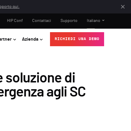
apporto qui.
HIP Conf
Contattaci
Supporto
Italiano
artner
Azienda
RICHIEDI UNA DEMO
 soluzione di
ergenza agli SC