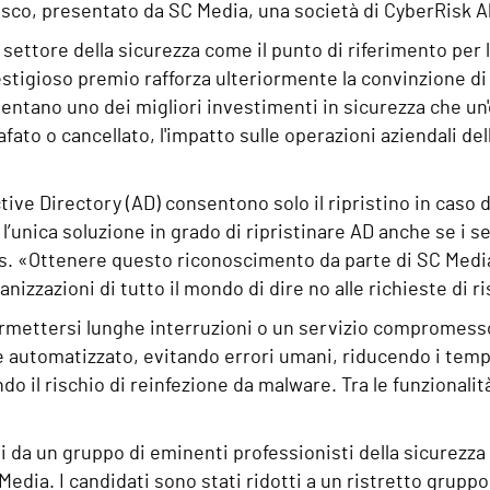
sco, presentato da SC Media, una società di CyberRisk Al
l settore della sicurezza come il punto di riferimento per 
estigioso premio rafforza ulteriormente la convinzione di
esentano uno dei migliori investimenti in sicurezza che un
fato o cancellato, l'impatto sulle operazioni aziendali de
ctive Directory (AD) consentono solo il ripristino in caso
unica soluzione in grado di ripristinare AD anche se i ser
. «Ottenere questo riconoscimento da parte di SC Media 
nizzazioni di tutto il mondo di dire no alle richieste di r
ermettersi lunghe interruzioni o un servizio compromes
 automatizzato, evitando errori umani, riducendo i tempi 
do il rischio di reinfezione da malware. Tra le funzional
ti da un gruppo di eminenti professionisti della sicurezza i
Media. I candidati sono stati ridotti a un ristretto gruppo 