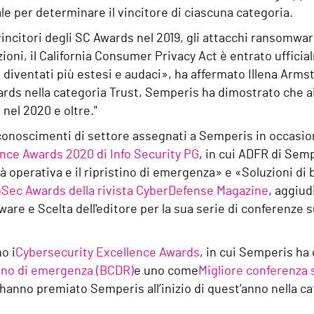
le per determinare il vincitore di ciascuna categoria.
ncitori degli SC Awards nel 2019, gli attacchi ransomware
zioni, il California Consumer Privacy Act è entrato ufficia
iventati più estesi e audaci», ha affermato Illena Armst
wards nella categoria Trust, Semperis ha dimostrato che ai
nel 2020 e oltre."
onoscimenti di settore assegnati a Semperis in occasione
ence Awards 2020 di Info Security PG
, in cui ADFR di Sem
à operativa e il ripristino di emergenza» e «Soluzioni di 
oSec Awards della rivista CyberDefense Magazine
, aggiud
ware e Scelta dell'editore per la sua serie di conferenze 
o i
Cybersecurity Excellence Awards
, in cui Semperis ha
stino di emergenza (BCDR)
e uno come
Migliore conferenza 
hanno premiato Semperis all’inizio di quest’anno nella ca