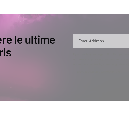
ere le ultime
ris
By submitting, you agree that Semperis ma
and use and process your personal inform
opt out at any time by contacting privac
This site is protected by reCAPTCHA.