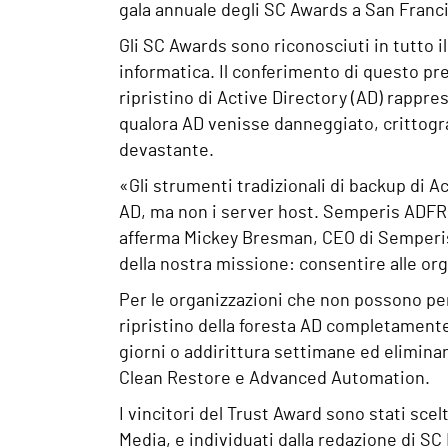
gala annuale degli SC Awards a San Franci
Gli SC Awards sono riconosciuti in tutto i
informatica. Il conferimento di questo pr
ripristino di Active Directory (AD) rappr
qualora AD venisse danneggiato, crittogra
devastante.
«Gli strumenti tradizionali di backup di A
AD, ma non i server host. Semperis ADFR l’
afferma Mickey Bresman, CEO di Semperis
della nostra missione: consentire alle orga
Per le organizzazioni che non possono p
ripristino della foresta AD completamente
giorni o addirittura settimane ed eliminan
Clean Restore e Advanced Automation.
I vincitori del Trust Award sono stati scel
Media, e individuati dalla redazione di SC 