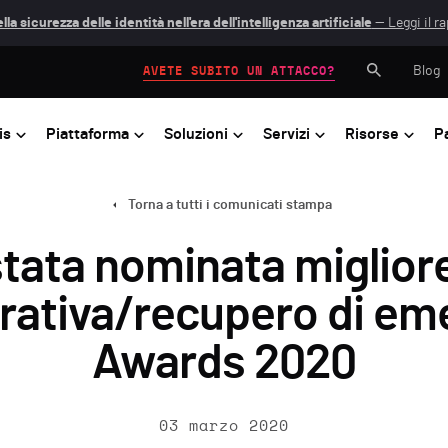
lla sicurezza delle identità nell'era dell'intelligenza artificiale
— Leggi il r
Blog
AVETE SUBITO UN ATTACCO?
is
Piattaforma
Soluzioni
Servizi
Risorse
P
Torna a tutti i comunicati stampa
tata nominata migliore
rativa/recupero di em
Awards 2020
03 marzo 2020