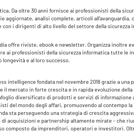
ca. Da oltre 30 anni fornisce ai professionisti della sicu
ie aggiornate, analisi complete, articoli all’avanguardia, 
con i dirigenti di alto livello del settore della sicurezza 
ia offre riviste, ebook e newsletter. Organizza inoltre eve
e ai professionisti della sicurezza informatica tutte le 
ro longevità e al loro successo.
ness intelligence fondata nel novembre 2018 grazie a una
re il mercato in forte crescita e in rapida evoluzione dell
tafoglio diversificato di prodotti e servizi di informazion
isti del mondo degli affari, promuovendo al contempo la 
ienda sta perseguendo una strategia di crescita aggressi
e di acquisizioni e partnership altamente mirate – che ri
 composto da imprenditori, operatori e investitori. Oltre