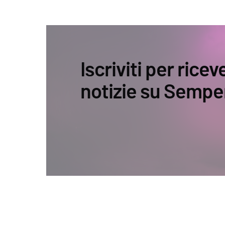
Iscriviti per ricev
notizie su Sempe