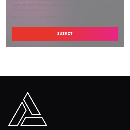
accordance with Semperis’
Privacy Policy
. You can opt out at any time by
contacting privacy@semperis.com.
This site is protected by reCAPTCHA.
SUBMIT