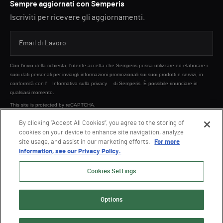
Sempre aggiornati con Semperis
Iscriviti per ricevere gli aggiornamenti.
Con l'invio della richiesta, l'utente accetta che Semperis possa utilizzare ed elaborare i
suoi dati personali per inviargli informazioni promozionali sui suoi prodotti e servizi, in
conformità con l'
Informativa sulla privacy
di Semperis. È possibile rinunciare in
qualsiasi momento.
This site is protected by reCAPTCHA.
By clicking “Accept All Cookies”, you agree to the storing of
cookies on your device to enhance site navigation, analyze
INVIA
site usage, and assist in our marketing efforts.
For more
information, see our Privacy Policy.
Cookies Settings
Options
© 2026 Semperis. Tutti i diritti riservati.