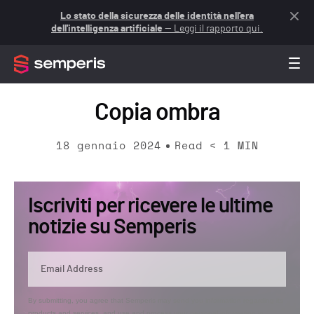
Lo stato della sicurezza delle identità nell'era
dell'intelligenza artificiale
— Leggi il rapporto qui.
Copia ombra
18 gennaio 2024
Read
< 1
MIN
Iscriviti per ricevere le ultime
notizie su Semperis
By submitting, you agree that Semperis may send you information regarding its
products and services, and use and process your personal information in