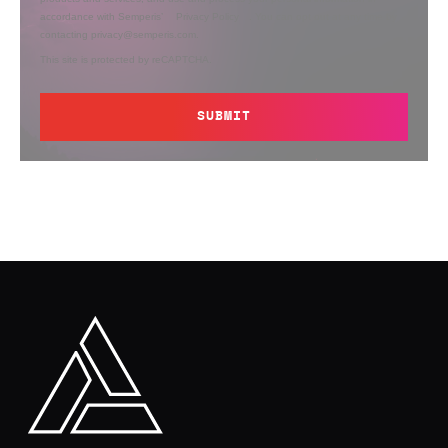
accordance with Semperis’
Privacy Policy
. You can opt out at any time by
contacting privacy@semperis.com.
This site is protected by reCAPTCHA.
SUBMIT