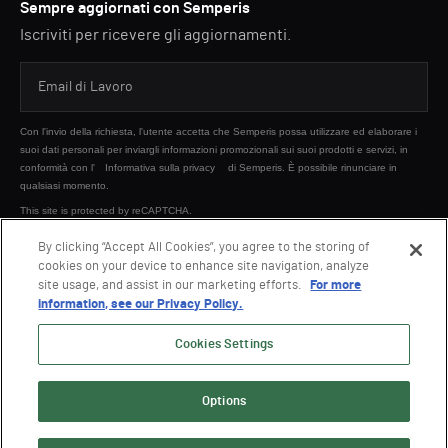
Sempre aggiornati con Semperis
Iscriviti per ricevere gli aggiornamenti.
Con l'invio della richiesta, l'utente accetta che Semperis possa utilizzare ed elaborare i
suoi dati personali per inviargli informazioni promozionali sui suoi prodotti e servizi, in
conformità con l'
Informativa sulla privacy
di Semperis. È possibile rinunciare in
qualsiasi momento.
This site is protected by reCAPTCHA.
By clicking “Accept All Cookies”, you agree to the storing of
cookies on your device to enhance site navigation, analyze
INVIA
site usage, and assist in our marketing efforts.
For more
information, see our Privacy Policy.
Cookies Settings
Options
© 2026 Semperis. Tutti i diritti riservati.