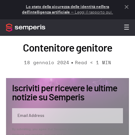
Lo stato della sicurezza delle identità nell'era
dell'intelligenza artificiale
— Leggi il rapporto qui.
Contenitore genitore
18 gennaio 2024
Read
< 1
MIN
Iscriviti per ricevere le ultime
notizie su Semperis
By submitting, you agree that Semperis may send you information regarding its
products and services, and use and process your personal information in