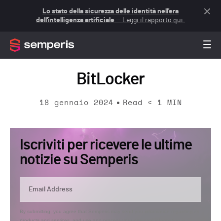
Lo stato della sicurezza delle identità nell'era
dell'intelligenza artificiale
— Leggi il rapporto qui.
BitLocker
18 gennaio 2024
Read
< 1
MIN
Iscriviti per ricevere le ultime
notizie su Semperis
By submitting, you agree that Semperis may send you information regarding its
products and services, and use and process your personal information in