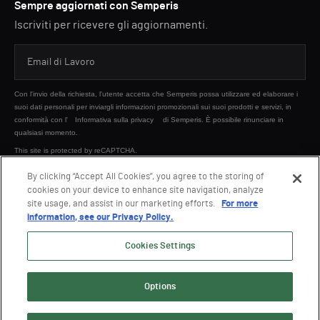
Sempre aggiornati con Semperis
Iscriviti per ricevere gli aggiornamenti.
Con l'invio della richiesta, l'utente accetta che Semperis possa utilizzare ed elaborare i
suoi dati personali per inviargli informazioni promozionali sui suoi prodotti e servizi, in
conformità con l'
Informativa sulla privacy
di Semperis. È possibile rinunciare in
qualsiasi momento.
This site is protected by reCAPTCHA.
By clicking “Accept All Cookies”, you agree to the storing of
cookies on your device to enhance site navigation, analyze
INVIA
site usage, and assist in our marketing efforts.
For more
information, see our Privacy Policy.
Cookies Settings
Options
© 2026 Semperis. Tutti i diritti riservati.