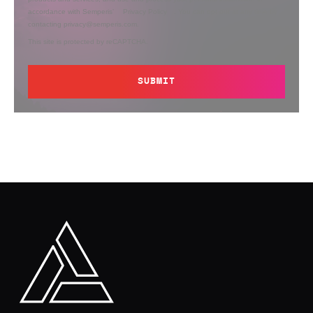
accordance with Semperis’
Privacy Policy
. You can opt out at any time by
contacting privacy@semperis.com.
This site is protected by reCAPTCHA.
SUBMIT