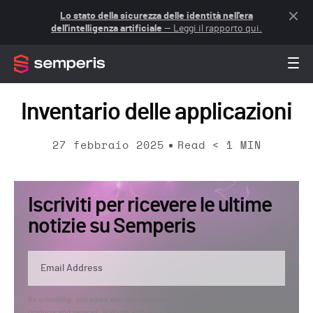
Lo stato della sicurezza delle identità nell'era
dell'intelligenza artificiale
— Leggi il rapporto qui.
Inventario delle applicazioni
27 febbraio 2025
Read
< 1
MIN
Iscriviti per ricevere le ultime
notizie su Semperis
By submitting, you agree that Semperis may send you information regarding its
products and services, and use and process your personal information in