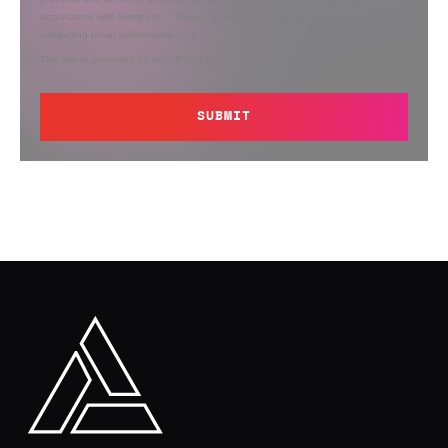
accordance with Semperis’
Privacy Policy
. You can opt out at any time by
contacting privacy@semperis.com.
This site is protected by reCAPTCHA.
SUBMIT