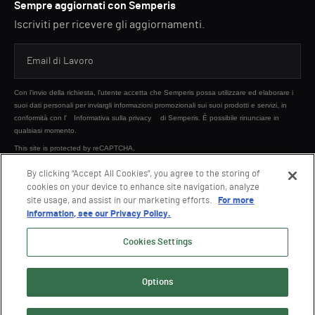
Sempre aggiornati con Semperis
Iscriviti per ricevere gli aggiornamenti.
Con l'invio della richiesta, l'utente accetta che Semperis possa utilizzare ed elaborare i
suoi dati personali per inviargli informazioni promozionali sui suoi prodotti e servizi, in
conformità con l'
Informativa sulla privacy
di Semperis. È possibile rinunciare in
qualsiasi momento.
This site is protected by reCAPTCHA.
By clicking “Accept All Cookies”, you agree to the storing of
cookies on your device to enhance site navigation, analyze
INVIA
site usage, and assist in our marketing efforts.
For more
information, see our Privacy Policy.
Cookies Settings
Options
© 2026 Semperis. Tutti i diritti riservati.