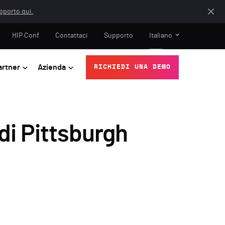
apporto qui.
HIP Conf
Contattaci
Supporto
Italiano
artner
Azienda
RICHIEDI UNA DEMO
 di Pittsburgh