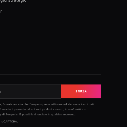
gici strategici
r
r
INVIA
sta, l'utente accetta che Semperis possa utilizzare ed elaborare i suoi dati
nformazioni promozionali sui suoi prodotti e servizi, in conformità con
cy
di Semperis. È possibile rinunciare in qualsiasi momento.
 by reCAPTCHA.