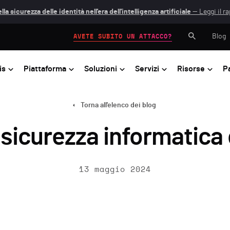
lla sicurezza delle identità nell'era dell'intelligenza artificiale
— Leggi il r
Blog
AVETE SUBITO UN ATTACCO?
is
Piattaforma
Soluzioni
Servizi
Risorse
P
Torna all'elenco dei blog
 sicurezza informatica
13 maggio 2024