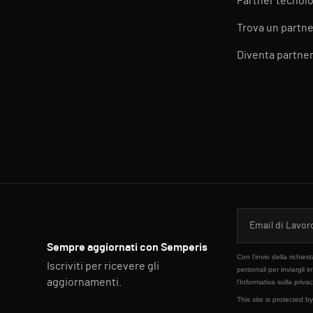
Partner tecnolo
Trova un partne
Diventa partne
Sempre aggiornati con Semperis
Con l'invio della richie
Iscriviti per ricevere gli
personali per inviargli i
aggiornamenti.
l'
Informativa sulla priva
This site is protected