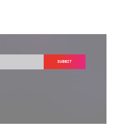
SUBMIT
y send you information regarding its products and services,
ation in accordance with Semperis’
Privacy Policy
. You can
y@semperis.com.