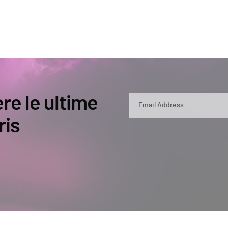
ere le ultime
ris
By submitting, you agree that Semperis ma
and use and process your personal inform
opt out at any time by contacting privac
This site is protected by reCAPTCHA.