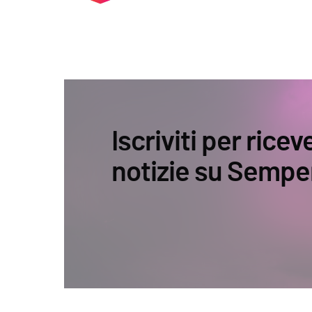
Iscriviti per ricev
notizie su Sempe