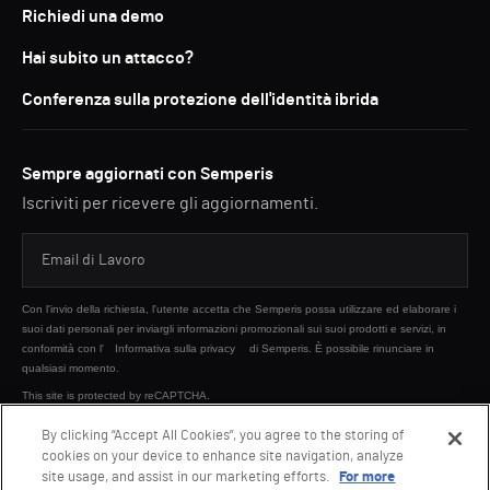
Richiedi una demo
Hai subito un attacco?
Conferenza sulla protezione dell'identità ibrida
Sempre aggiornati con Semperis
Iscriviti per ricevere gli aggiornamenti.
Con l'invio della richiesta, l'utente accetta che Semperis possa utilizzare ed elaborare i
suoi dati personali per inviargli informazioni promozionali sui suoi prodotti e servizi, in
conformità con l'
Informativa sulla privacy
di Semperis. È possibile rinunciare in
qualsiasi momento.
This site is protected by reCAPTCHA.
By clicking “Accept All Cookies”, you agree to the storing of
cookies on your device to enhance site navigation, analyze
INVIA
site usage, and assist in our marketing efforts.
For more