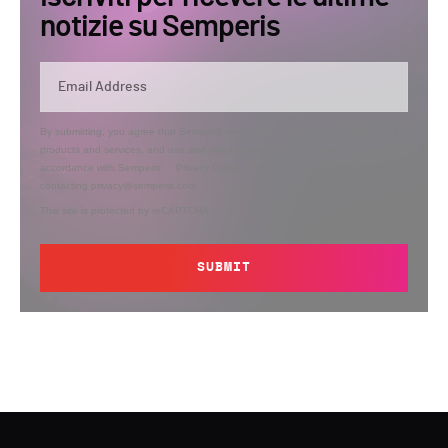
notizie su Semperis
By submitting, you agree that Semperis may send you information regarding its
products and services, and use and process your personal information in
accordance with Semperis’
Privacy Policy
. You can opt out at any time by
contacting privacy@semperis.com.
This site is protected by reCAPTCHA.
SUBMIT