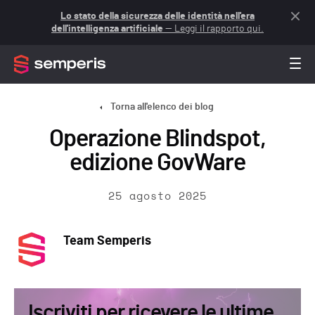
Lo stato della sicurezza delle identità nell'era
dell'intelligenza artificiale
— Leggi il rapporto qui.
Torna all'elenco dei blog
Operazione Blindspot,
edizione GovWare
25 agosto 2025
Team Semperis
Iscriviti per ricevere le ultime