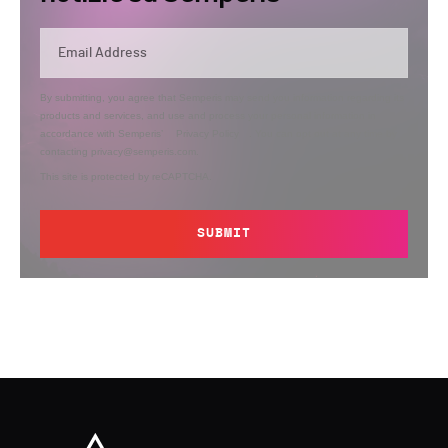
By submitting, you agree that Semperis may send you information regarding its
products and services, and use and process your personal information in
accordance with Semperis’
Privacy Policy
. You can opt out at any time by
contacting privacy@semperis.com.
This site is protected by reCAPTCHA.
SUBMIT