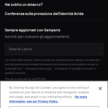
Hai subito un attacco?
Conferenza sulla protezione dell'identità ibrida
Sempre aggiornati con Semperis
Iscriviti per ricevere gli aggiornamenti.
Con l'invio della richiesta, l'utente accetta che Semperis possa utilizzare ed elaborare i
suoi dati personali per inviargli informazioni promozionali sui suoi prodotti e servizi, in
conformità con l'
Informativa sulla privacy
di Semperis. È possibile rinunciare in
qualsiasi momento.
This site is protected by reCAPTCHA.
By clicking “Accept All Cookies”, you agree to the storing of
cookies on your device to enhance site navigation, analyze
INVIA
site usage, and assist in our marketing efforts.
For more
information, see our Privacy Policy.