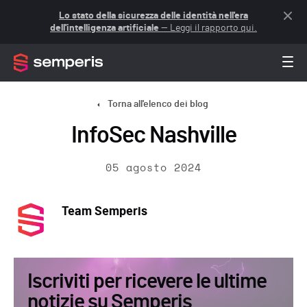
Lo stato della sicurezza delle identità nell'era
dell'intelligenza artificiale
— Leggi il rapporto qui.
Torna all'elenco dei blog
InfoSec Nashville
05 agosto 2024
Team Semperis
Iscriviti per ricevere le ultime
notizie su Semperis