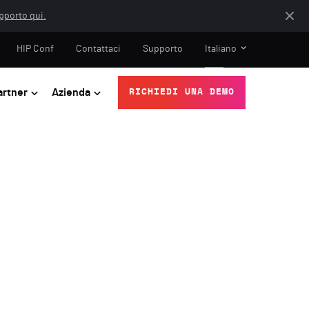
apporto qui.
HIP Conf
Contattaci
Supporto
Italiano
artner
Azienda
RICHIEDI UNA DEMO