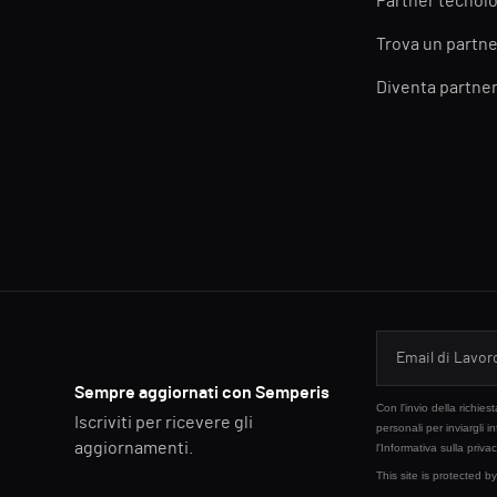
Partner tecnolo
Trova un partne
Diventa partne
Sempre aggiornati con Semperis
Con l'invio della richie
Iscriviti per ricevere gli
personali per inviargli i
aggiornamenti.
l'
Informativa sulla priva
This site is protected