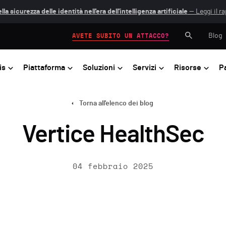
lla sicurezza delle identità nell'era dell'intelligenza artificiale
— Leggi il r
Blog
AVETE SUBITO UN ATTACCO?
is
Piattaforma
Soluzioni
Servizi
Risorse
P
Torna all'elenco dei blog
Vertice HealthSec
04 febbraio 2025