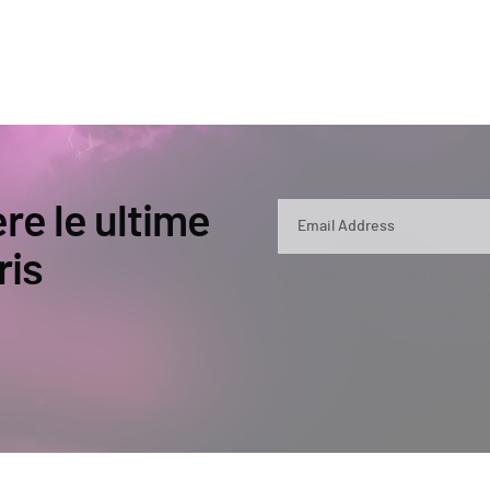
ere le ultime
ris
By submitting, you agree that Semperis ma
and use and process your personal inform
opt out at any time by contacting privac
This site is protected by reCAPTCHA.