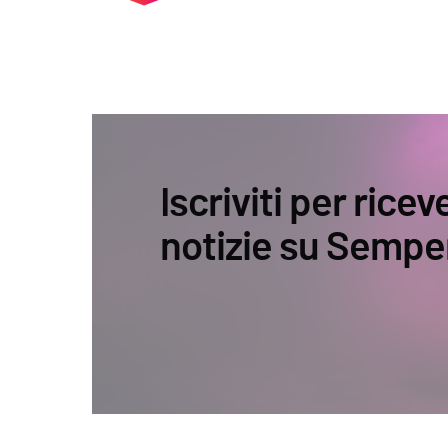
Iscriviti per ricev
notizie su Sempe