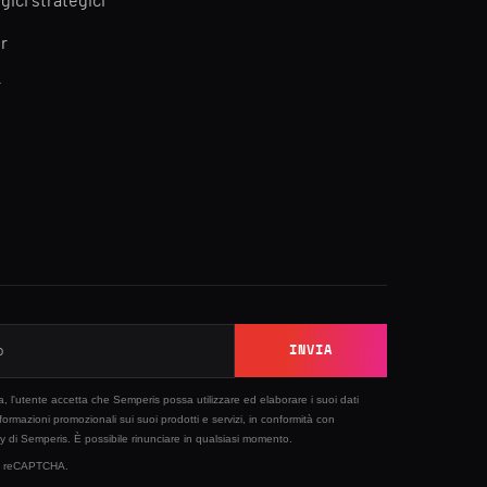
gici strategici
r
r
INVIA
sta, l'utente accetta che Semperis possa utilizzare ed elaborare i suoi dati
nformazioni promozionali sui suoi prodotti e servizi, in conformità con
cy
di Semperis. È possibile rinunciare in qualsiasi momento.
 by reCAPTCHA.