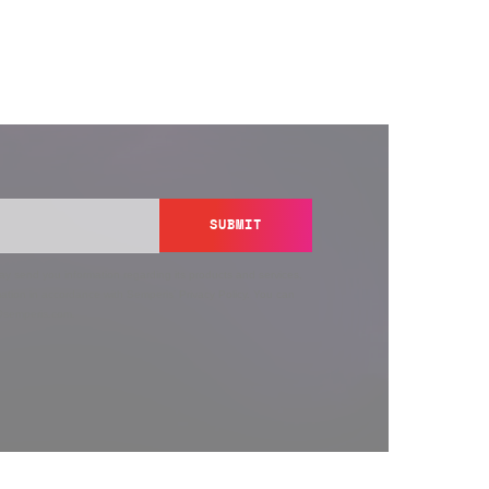
SUBMIT
y send you information regarding its products and services,
ation in accordance with Semperis’
Privacy Policy
. You can
y@semperis.com.