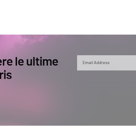
ere le ultime
ris
By submitting, you agree that Semperis ma
and use and process your personal inform
opt out at any time by contacting privac
This site is protected by reCAPTCHA.