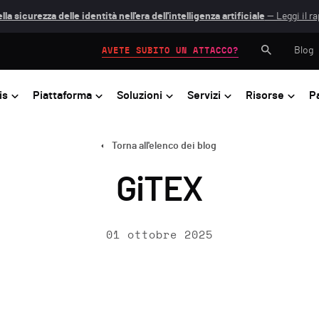
lla sicurezza delle identità nell'era dell'intelligenza artificiale
— Leggi il r
Blog
AVETE SUBITO UN ATTACCO?
is
Piattaforma
Soluzioni
Servizi
Risorse
P
Torna all'elenco dei blog
GiTEX
01 ottobre 2025