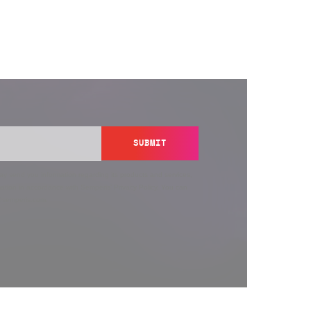
SUBMIT
y send you information regarding its products and services,
ation in accordance with Semperis’
Privacy Policy
. You can
y@semperis.com.