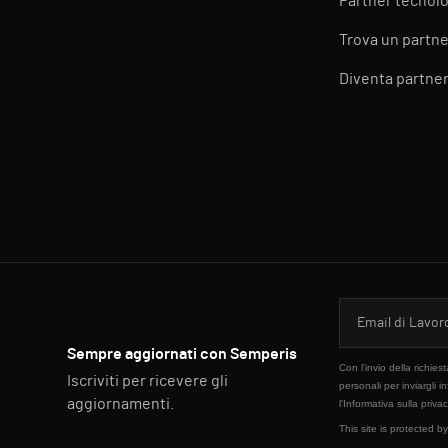
Partner tecnolo
Trova un partne
Diventa partne
Sempre aggiornati con Semperis
Con l'invio della richie
Iscriviti per ricevere gli
personali per inviargli i
aggiornamenti.
l'
Informativa sulla priva
This site is protected