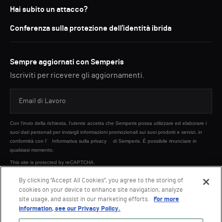
Hai subito un attacco?
Conferenza sulla protezione dell'identità ibrida
Sempre aggiornati con Semperis
Iscriviti per ricevere gli aggiornamenti.
Con l'invio della richiesta, l'utente accetta che Semperis possa utilizzare ed elaborare i
suoi dati personali per inviargli informazioni promozionali sui suoi prodotti e servizi, in
conformità con l'
Informativa sulla privacy
di Semperis. È possibile rinunciare in
qualsiasi momento.
This site is protected by reCAPTCHA.
By clicking “Accept All Cookies”, you agree to the storing of
cookies on your device to enhance site navigation, analyze
INVIA
site usage, and assist in our marketing efforts.
For more
information, see our Privacy Policy.