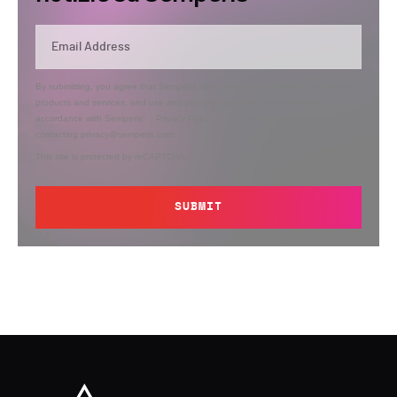
By submitting, you agree that Semperis may send you information regarding its
products and services, and use and process your personal information in
accordance with Semperis’
Privacy Policy
. You can opt out at any time by
contacting privacy@semperis.com.
This site is protected by reCAPTCHA.
SUBMIT