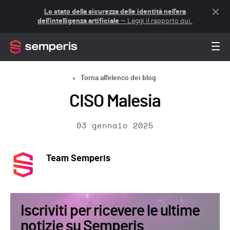
Lo stato della sicurezza delle identità nell'era
dell'intelligenza artificiale
— Leggi il rapporto qui.
Torna all'elenco dei blog
CISO Malesia
03 gennaio 2025
Team Semperis
Iscriviti per ricevere le ultime
notizie su Semperis