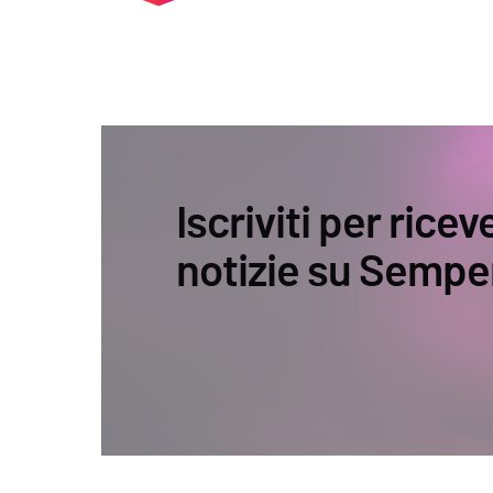
Iscriviti per ricev
notizie su Sempe