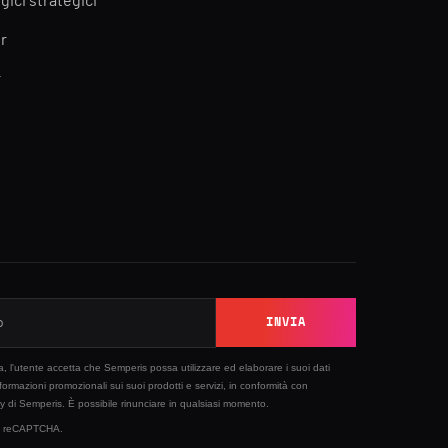
gici strategici
r
r
INVIA
sta, l'utente accetta che Semperis possa utilizzare ed elaborare i suoi dati
nformazioni promozionali sui suoi prodotti e servizi, in conformità con
cy
di Semperis. È possibile rinunciare in qualsiasi momento.
 by reCAPTCHA.