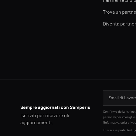
Partner tecnolo
Trova un partne
Diventa partne
Sempre aggiornati con Semperis
Con l'invio della richie
Iscriviti per ricevere gli
personali per inviargli i
aggiornamenti.
l'
Informativa sulla priva
This site is protected