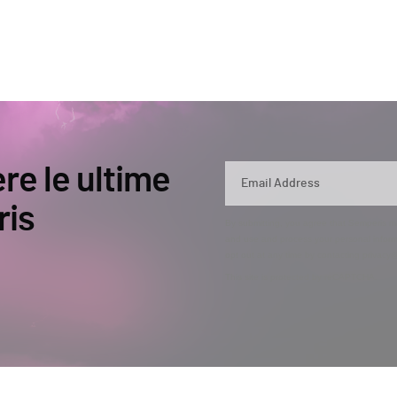
ere le ultime
ris
By submitting, you agree that Semperis ma
and use and process your personal inform
opt out at any time by contacting privac
This site is protected by reCAPTCHA.