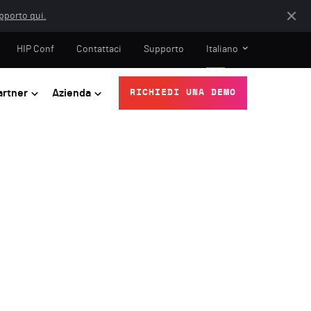
apporto qui.
HIP Conf
Contattaci
Supporto
Italiano
artner
Azienda
RICHIEDI UNA DEMO