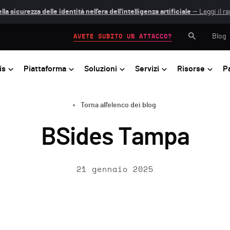
lla sicurezza delle identità nell'era dell'intelligenza artificiale
— Leggi il r
Blog
AVETE SUBITO UN ATTACCO?
is
Piattaforma
Soluzioni
Servizi
Risorse
P
Torna all'elenco dei blog
BSides Tampa
21 gennaio 2025