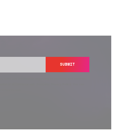
SUBMIT
y send you information regarding its products and services,
ation in accordance with Semperis’
Privacy Policy
. You can
y@semperis.com.