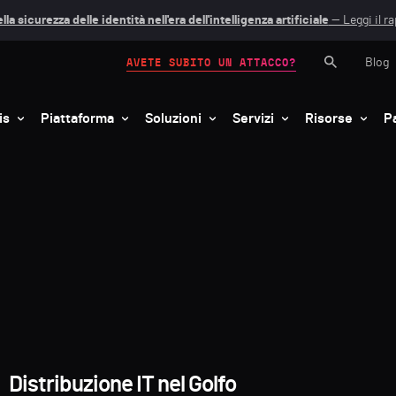
lla sicurezza delle identità nell'era dell'intelligenza artificiale
— Leggi il r
Blog
AVETE SUBITO UN ATTACCO?
is
Piattaforma
Soluzioni
Servizi
Risorse
P
Distribuzione IT nel Golfo