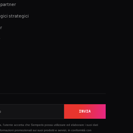
 partner
gici strategici
r
r
INVIA
sta, l'utente accetta che Semperis possa utilizzare ed elaborare i suoi dati
nformazioni promozionali sui suoi prodotti e servizi, in conformità con