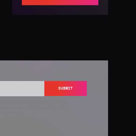
SUBMIT
y send you information regarding its products and services,
ation in accordance with Semperis’
Privacy Policy
. You can
y@semperis.com.