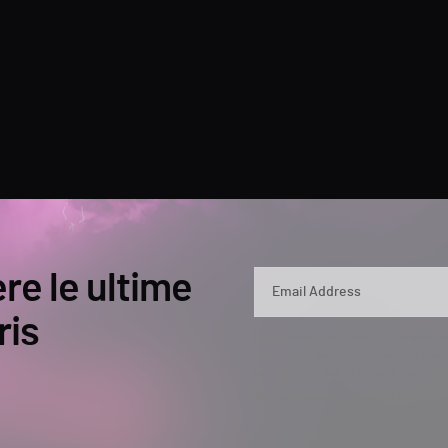
ere le ultime
ris
By submitting, you agree that Semperis ma
and use and process your personal inform
opt out at any time by contacting privac
This site is protected by reCAPTCHA.