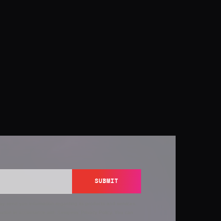
SUBMIT
y send you information regarding its products and services,
ation in accordance with Semperis’
Privacy Policy
. You can