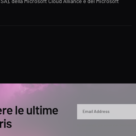
SA), della Microsoft Cloud Alliance e del Microsoft
ere le ultime
ris
By submitting, you agree that Semperis ma
and use and process your personal inform