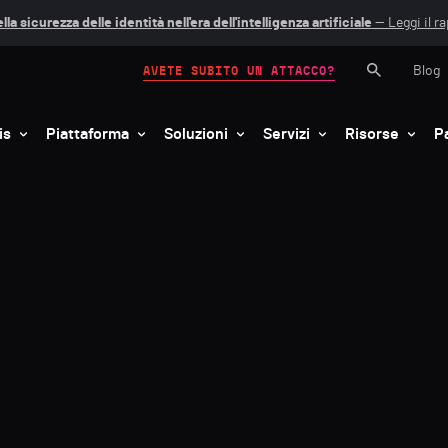
lla sicurezza delle identità nell'era dell'intelligenza artificiale
— Leggi il r
Blog
AVETE SUBITO UN ATTACCO?
is
Piattaforma
Soluzioni
Servizi
Risorse
P