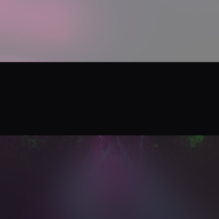
opt out at any time by contacting privac
This site is protected by reCAPTCHA.