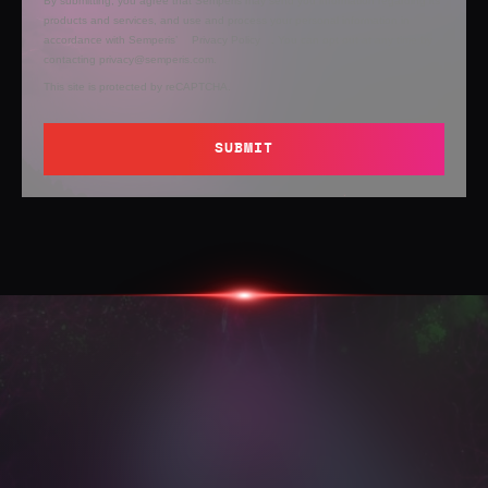
By submitting, you agree that Semperis may send you information regarding its
products and services, and use and process your personal information in
accordance with Semperis’
Privacy Policy
. You can opt out at any time by
contacting privacy@semperis.com.
This site is protected by reCAPTCHA.
SUBMIT