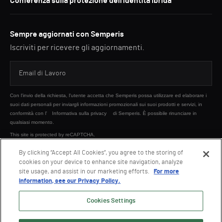
Conferenza sulla protezione dell'identità ibrida
Sempre aggiornati con Semperis
Iscriviti per ricevere gli aggiornamenti.
Con l'invio della richiesta, l'utente accetta che Semperis possa utilizzare ed elaborare i
suoi dati personali per inviargli informazioni promozionali sui suoi prodotti e servizi, in
conformità con l'
Informativa sulla privacy
di Semperis. È possibile rinunciare in
qualsiasi momento.
This site is protected by reCAPTCHA.
By clicking “Accept All Cookies”, you agree to the storing of
cookies on your device to enhance site navigation, analyze
INVIA
site usage, and assist in our marketing efforts.
For more
information, see our Privacy Policy.
Cookies Settings