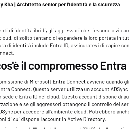
y Kha | Architetto senior per l'identità e la sicurezza
nti di identità ibridi, gli aggressori che riescono a viola
cloud, di solito tentano di espandere la loro portata in tut
ura di identità include Entra ID, assicuratevi di capire 
onnect.
cos'è il compromesso Entra
missione di Microsoft Entra Connect avviene quando gli 
ntra Connect. Questo server utilizza un account ADSync p
n sede e Entra ID nel cloud. Questo account dispone di aut
zzazione e se gli aggressori ottengono il controllo del s
ADSync per accedere all'ambiente cloud. Potrebbero anc
oni di cui dispone l'account in Active Directory.