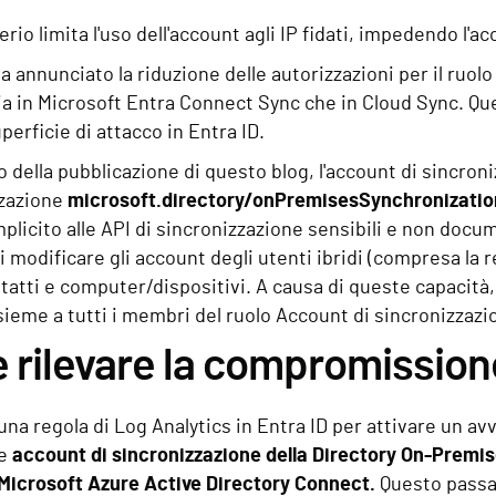
erio limita l'uso dell'account agli IP fidati, impedendo l'a
a annunciato la riduzione delle autorizzazioni per il ruo
sia in Microsoft Entra Connect Sync che in Cloud Sync. Que
uperficie di attacco in Entra ID.
della pubblicazione di questo blog, l'account di sincron
zzazione
microsoft.directory/onPremisesSynchronizati
mplicito alle API di sincronizzazione sensibili e non doc
 modificare gli account degli utenti ibridi (compresa la
tatti e computer/dispositivi. A causa di queste capacit
insieme a tutti i membri del ruolo Account di sincronizzazi
rilevare la compromission
na regola di Log Analytics in Entra ID per attivare un av
me
account di sincronizzazione della Directory On-Premi
Microsoft Azure Active Directory Connect.
Questo passag