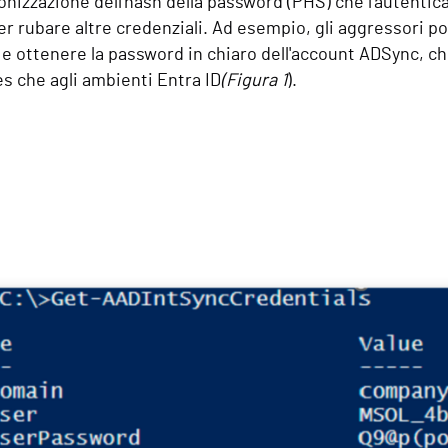
ronizzazione dell'hash della password (PHS) che l'autent
er rubare altre credenziali. Ad esempio, gli aggressori p
 e ottenere la password in chiaro dell'account ADSync, che
s che agli ambienti Entra ID
(Figura 1
).