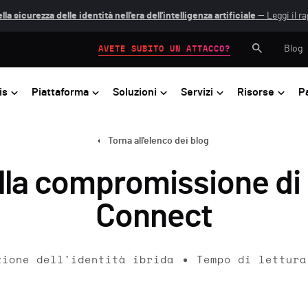
lla sicurezza delle identità nell'era dell'intelligenza artificiale
— Leggi il r
Blog
AVETE SUBITO UN ATTACCO?
is
Piattaforma
Soluzioni
Servizi
Risorse
P
Torna all'elenco dei blog
lla compromissione di 
Connect
zione dell'identità ibrida
Tempo di lettura