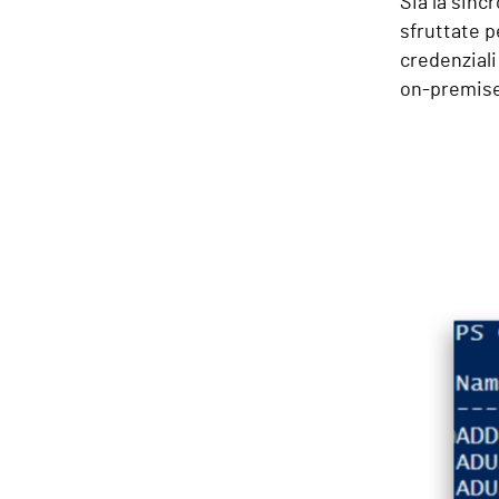
Sia la sinc
sfruttate p
credenziali
on-premise