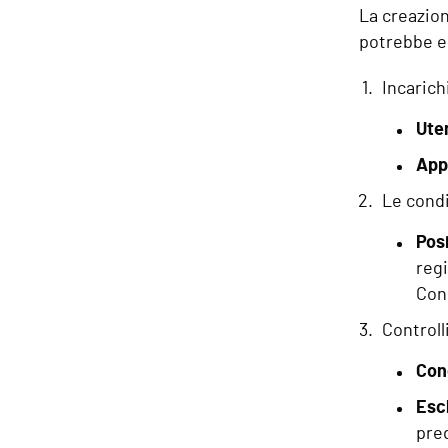
La creazion
potrebbe e
Incarich
Uten
App
Le condi
Posi
regi
Con
Controll
Con
Esc
pred