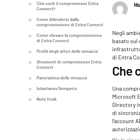
Che cos'è il compromesso Entra
Hu
Connect?
Come difendersi dalla
compromissione di Entra Connect
Negli ambie
Come rilevare la compromissione
di Entra Connect
basato sul 
infrastrutt
Profili degli attori delle minacce
di Entra C
Strumenti di compromesso Entra
Connect
Che 
Panoramica delle minacce
Una compro
Istantanea Semperis
Microsoft E
Note finali
Directory i
di sincroni
l'account 
autorizzazi