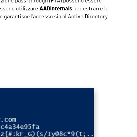
icazione pass-through (PTA) possono essere
ossono utilizzare
AADInternals
per estrarre le
 garantisce l'accesso sia all'Active Directory