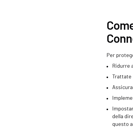
Come 
Conn
Per proteg
Ridurre 
Trattate 
Assicura
Implemen
Impostar
della dir
questo ac