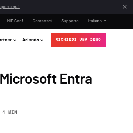
apporto qui.
HIP Conf
Contattaci
Supporto
Italiano
artner
Azienda
RICHIEDI UNA DEMO
Microsoft Entra
4
MIN