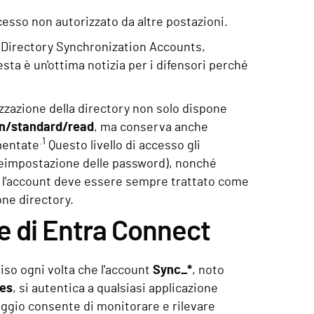
ccesso non autorizzato da altre postazioni.
lo Directory Synchronization Accounts,
sta è un'ottima notizia per i difensori perché
izzazione della directory non solo dispone
on/standard/read
, ma conserva anche
.1
umentate
Questo livello di accesso gli
 reimpostazione delle password), nonché
à, l'account deve essere sempre trattato come
one directory.
e di Entra Connect
viso ogni volta che l'account
Sync_*
, noto
ses
, si autentica a qualsiasi applicazione
gio consente di monitorare e rilevare