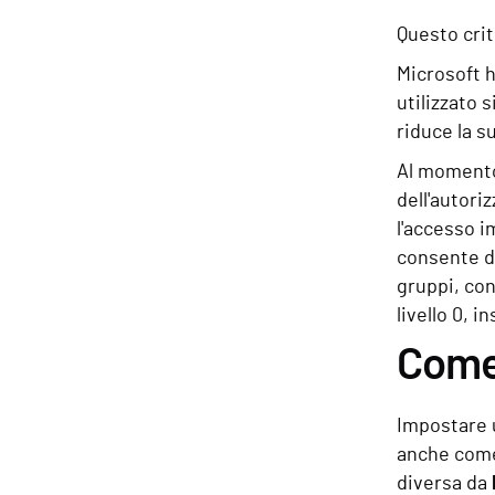
Questo crit
Microsoft h
utilizzato 
riduce la s
Al momento 
dell'autori
l'accesso i
consente di
gruppi, con
livello 0, 
Come 
Impostare u
anche co
diversa da