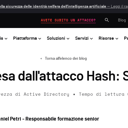
lla sicurezza delle identità nell'era dell'intelligenza artificiale
— Leggi il r
Blog
AVETE SUBITO UN ATTACCO?
is
Piattaforma
Soluzioni
Servizi
Risorse
P
Torna all'elenco dei blog
esa dall'attacco Hash: 
rezza di Active Directory
Tempo di lettura
niel Petri - Responsabile formazione senior