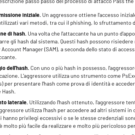
escrizione passo passo del processo di attacco Pass the
issione iniziale.
Un aggressore ottiene l'accesso inizial
tilizzati vari metodi, tra cui il phishing, lo sfruttamento d
ne di hash.
Una volta che l'attaccante ha un punto d'app
arre gli hash dal sistema. Questi hash possono risiedere
 Account Manager (SAM), a seconda dello stato di accesso 
accante.
o dell'hash.
Con uno o più hash in possesso, l'aggressore
icazione. L'aggressore utilizza uno strumento come PsExe
 per presentare l'hash come prova di identità e accedere
e Hash.
to laterale.
Utilizzando l'hash ottenuto, l'aggressore tent
aggressore utilizza l'hash per accedere ad altri sistemi in c
ti hanno privilegi eccessivi o se le stesse credenziali son
 è molto più facile da realizzare e molto più pericoloso per