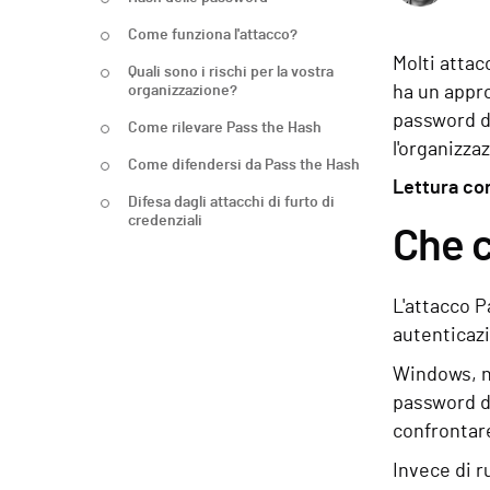
Come funziona l'attacco?
Molti attac
Quali sono i rischi per la vostra
organizzazione?
ha un appro
password del
Come rilevare Pass the Hash
l'organizza
Come difendersi da Pass the Hash
Lettura co
Difesa dagli attacchi di furto di
credenziali
Che c
L'attacco P
autenticaz
Windows, ne
password de
confrontar
Invece di r