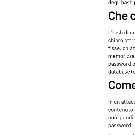
degli hash 
Che c
L'hash di u
chiaro attr
fisse, chia
memorizzato
password o
database (c
Come 
In un attac
contenuto 
può quindi 
password.