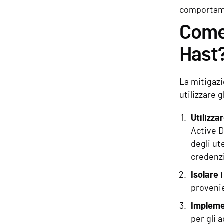
comportamen
Come 
Hast
La mitigazi
utilizzare 
Utilizza
Active D
degli ut
credenzi
Isolare 
provenie
Impleme
per gli 