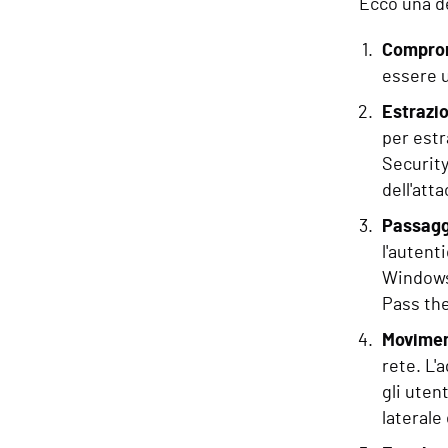
Ecco una d
Comprom
essere u
Estrazio
per estr
Security
dell'att
Passaggi
l'autent
Windows)
Pass th
Movimen
rete. L'
gli uten
laterale