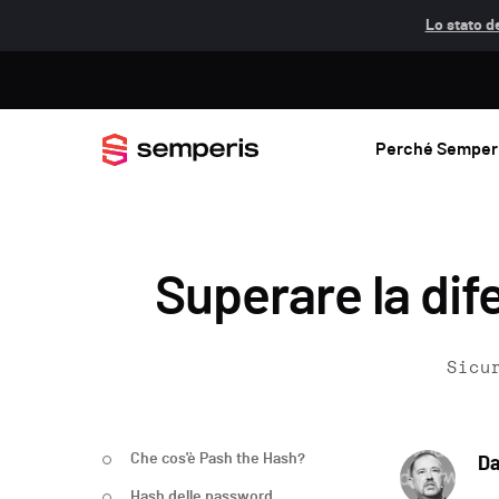
Lo stato de
Perché Semper
Superare la dif
Sicu
Che cos'è Pash the Hash?
Da
Hash delle password