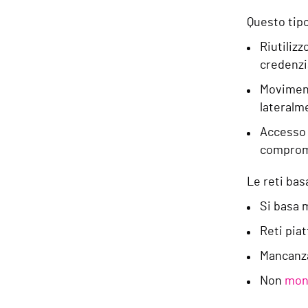
Questo tipo
Riutiliz
credenzia
Moviment
lateralm
Accesso 
comprome
Le reti bas
Si basa m
Reti piat
Mancanz
Non
moni