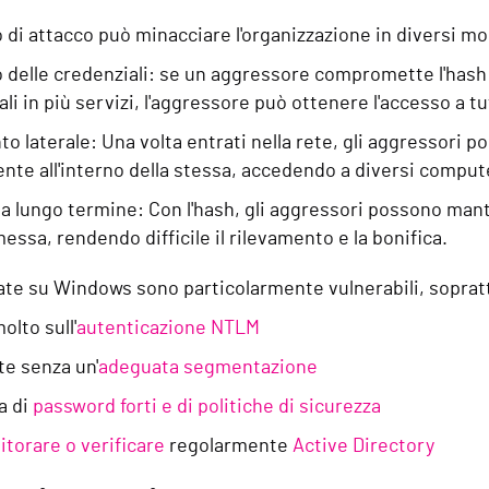
 di attacco può minacciare l'organizzazione in diversi mo
zo delle credenziali: se un aggressore compromette l'hash 
li in più servizi, l'aggressore può ottenere l'accesso a tu
o laterale: Una volta entrati nella rete, gli aggressori p
ente all'interno della stessa, accedendo a diversi comput
a lungo termine: Con l'hash, gli aggressori possono man
ssa, rendendo difficile il rilevamento e la bonifica.
ate su Windows sono particolarmente vulnerabili, soprat
olto sull'
autenticazione NTLM
te senza un'
adeguata segmentazione
a di
password forti e di politiche di sicurezza
torare o verificare
regolarmente
Active Directory