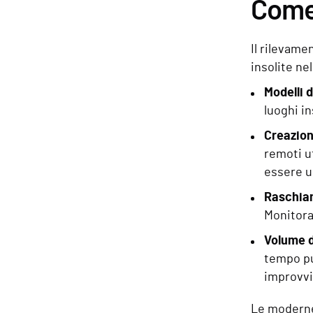
Come 
Il rilevame
insolite ne
Modelli 
luoghi in
Creazione
remoti u
essere u
Raschia
Monitora
Volume d
tempo pu
improvv
Le moderne 