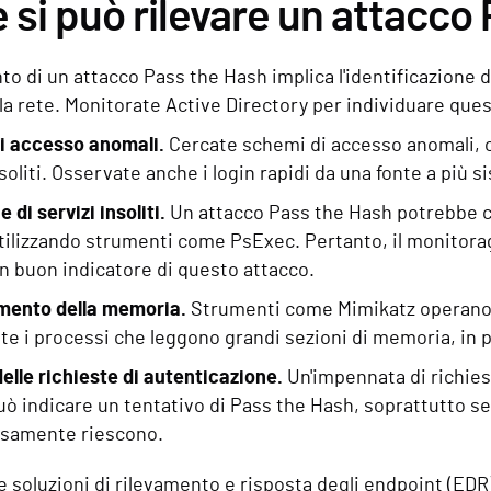
si può rilevare un attacco
nto di un attacco Pass the Hash implica l'identificazione 
lla rete. Monitorate Active Directory per individuare questi
di accesso anomali.
Cercate schemi di accesso anomali, c
soliti. Osservate anche i login rapidi da una fonte a più s
 di servizi insoliti.
Un attacco Pass the Hash potrebbe co
tilizzando strumenti come PsExec. Pertanto, il monitoragg
n buon indicatore di questo attacco.
mento della memoria.
Strumenti come Mimikatz operano r
te i processi che leggono grandi sezioni di memoria, in p
elle richieste di autenticazione.
Un'impennata di richiest
ò indicare un tentativo di Pass the Hash, soprattutto se 
isamente riescono.
soluzioni di rilevamento e risposta degli endpoint (EDR)