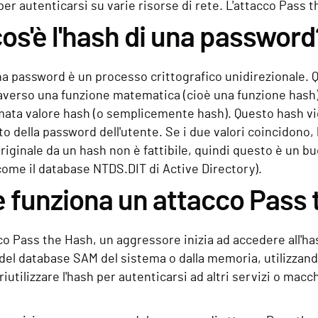
per autenticarsi su varie risorse di rete. L'attacco Pass 
os'è l'hash di una password
na password è un processo crittografico unidirezionale.
averso una funzione matematica (cioè una funzione hash)
mata valore hash (o semplicemente hash). Questo hash vi
 della password dell'utente. Se i due valori coincidono,
riginale da un hash non è fattibile, quindi questo è un 
ome il database NTDS.DIT di Active Directory).
funziona un attacco Pass 
co Pass the Hash, un aggressore inizia ad accedere all'ha
del database SAM del sistema o dalla memoria, utilizzan
riutilizzare l'hash per autenticarsi ad altri servizi o macc