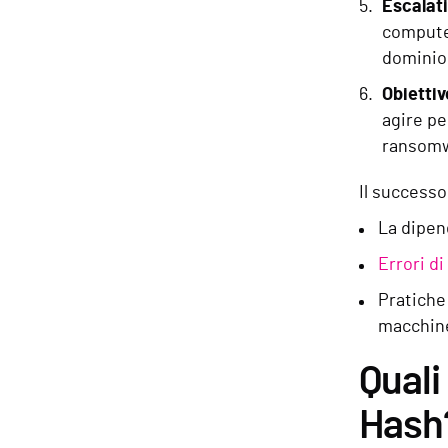
Escalati
computer
dominio
Obiettiv
agire pe
ransomw
Il successo
La dipen
Errori d
Pratiche 
macchine 
Quali
Hash