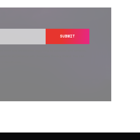
SUBMIT
y send you information regarding its products and services,
ation in accordance with Semperis’
Privacy Policy
. You can
y@semperis.com.