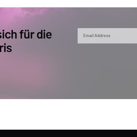
ich für die
ris
By submitting, you agree that Semperis ma
and use and process your personal inform
opt out at any time by contacting privac
This site is protected by reCAPTCHA.