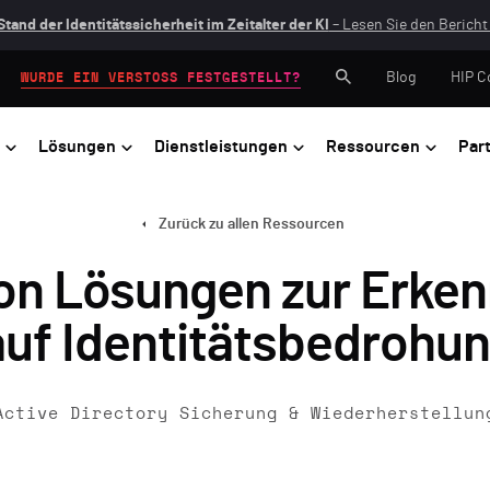
Stand der Identitätssicherheit im Zeitalter der KI
– Lesen Sie den Bericht 
Blog
HIP C
WURDE EIN VERSTOSS FESTGESTELLT?
Lösungen
Dienstleistungen
Ressourcen
Par
Zurück zu allen Ressourcen
on Lösungen zur Erken
auf Identitätsbedrohun
Active Directory Sicherung & Wiederherstellun