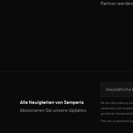
Partner werde
Alle Neuigkeiten von Semperis
Mit der Übermittlung er
verwendet und verarbei
Abonnieren Sie unsere Updates.
gemäß der Semperis-
Da
This site is protected