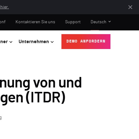
hier.
onf
Kontaktieren Sie uns
Support
Deutsch
tner
Unternehmen
DEMO ANFORDERN
nung von und
gen (ITDR)
g