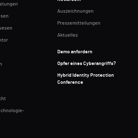
istungen
Auszeichnungen
esen
Pressemitteilungen
wesen
Aktuelles
ktor
Demo anfordern
Opfer eines Cyberangriffs?
n
Hybrid Identity Protection
Conference
cht
echnologie-