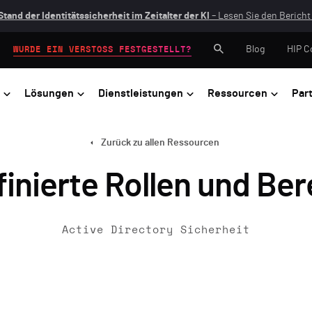
Stand der Identitätssicherheit im Zeitalter der KI
– Lesen Sie den Bericht 
Blog
HIP C
WURDE EIN VERSTOSS FESTGESTELLT?
Lösungen
Dienstleistungen
Ressourcen
Par
Zurück zu allen Ressourcen
inierte Rollen und Be
Active Directory Sicherheit