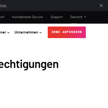
hier.
onf
Kontaktieren Sie uns
Support
Deutsch
tner
Unternehmen
DEMO ANFORDERN
rechtigungen