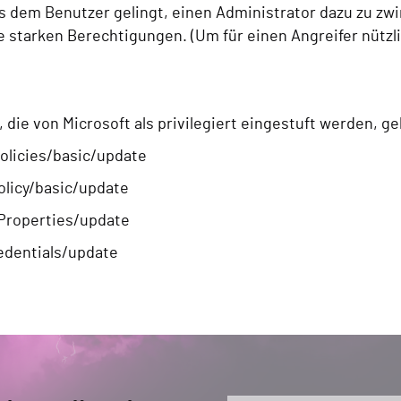
 dem Benutzer gelingt, einen Administrator dazu zu zw
se starken Berechtigungen. (Um für einen Angreifer nützl
die von Microsoft als privilegiert eingestuft werden, gel
licies/basic/update
olicy/basic/update
lProperties/update
redentials/update