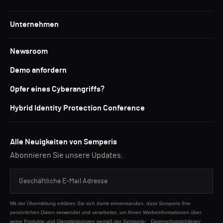
Unternehmen
Newsroom
Demo anfordern
Opfer eines Cyberangriffs?
Hybrid Identity Protection Conference
Alle Neuigkeiten von Semperis
Abonnieren Sie unsere Updates.
Mit der Übermittlung erklären Sie sich damit einverstanden, dass Semperis Ihre
persönlichen Daten verwendet und verarbeitet, um Ihnen Werbeinformationen über
seine Produkte und Dienstleistungen gemäß der Semperis-
Datenschutzrichtliniey