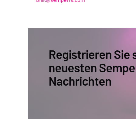
billk@semperis.com
Registrieren Sie s
neuesten Sempe
Nachrichten