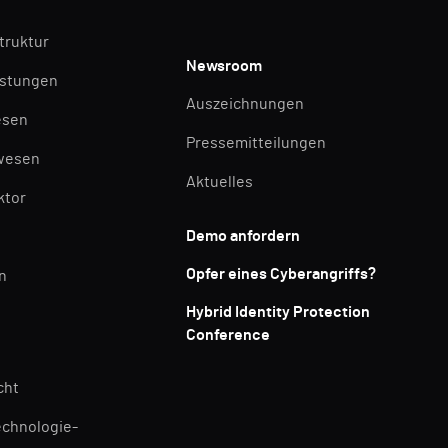
struktur
Newsroom
istungen
Auszeichnungen
esen
Pressemitteilungen
wesen
Aktuelles
ktor
Demo anfordern
Opfer eines Cyberangriffs?
n
Hybrid Identity Protection
Conference
cht
echnologie-