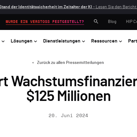
Stand der Identitätssicherheit im Zeitalter der KI
– Lesen Sie den Bericht 
Blog
HIP C
WURDE EIN VERSTOSS FESTGESTELLT?
Lösungen
Dienstleistungen
Ressourcen
Par
Zurück zu allen Pressemitteilungen
rt Wachstumsfinanzier
$125 Millionen
20. Juni 2024