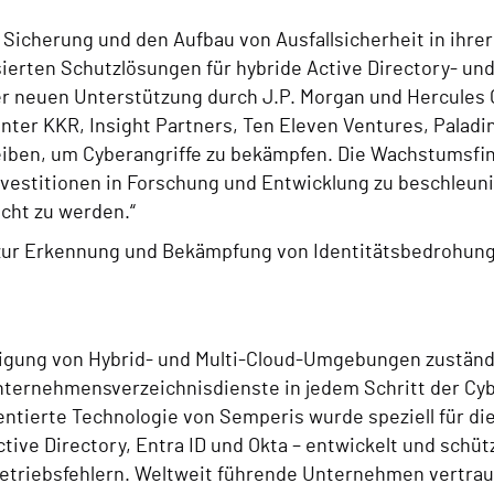
Sicherung und den Aufbau von Ausfallsicherheit in ihrer 
ierten Schutzlösungen für hybride Active Directory- un
er neuen Unterstützung durch J.P. Morgan und Hercules
nter KKR, Insight Partners, Ten Eleven Ventures, Paladi
eiben, um Cyberangriffe zu bekämpfen.
Die Wachstumsfina
Investitionen in Forschung und Entwicklung zu beschleun
cht zu werden.“
zur Erkennung und Bekämpfung von Identitätsbedrohunge
idigung von Hybrid- und Multi-Cloud-Umgebungen zuständ
Unternehmensverzeichnisdienste in jedem Schritt der Cyb
ntierte Technologie von Semperis wurde speziell für di
ive Directory, Entra ID und Okta – entwickelt und schütz
Betriebsfehlern. Weltweit führende Unternehmen vertrau