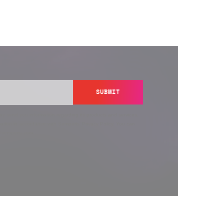
SUBMIT
y send you information regarding its products and services,
ation in accordance with Semperis’
Privacy Policy
. You can
y@semperis.com.