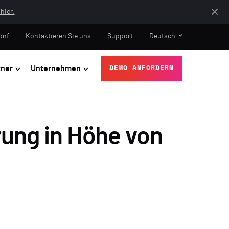
hier.
onf
Kontaktieren Sie uns
Support
Deutsch
tner
Unternehmen
DEMO ANFORDERN
ung in Höhe von