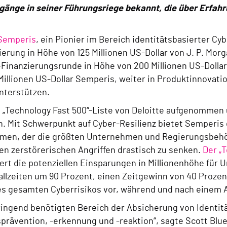
änge in seiner Führungsriege bekannt, die über Erfah
Semperis
, ein Pionier im Bereich identitätsbasierter Cy
ng in Höhe von 125 Millionen US-Dollar von J. P. Morga
Finanzierungsrunde in Höhe von 200 Millionen US-Dollar
llionen US-Dollar Semperis, weiter in Produktinnovatio
nterstützen.
e „Technology Fast 500“-Liste von Deloitte aufgenommen 
. Mit Schwerpunkt auf Cyber-Resilienz bietet Semperis
temen, der die größten Unternehmen und Regierungsbehö
n zerstörerischen Angriffen drastisch zu senken.
Der „
iert die potenziellen Einsparungen in Millionenhöhe fü
allzeiten um 90 Prozent, einen Zeitgewinn von 40 Proze
s gesamten Cyberrisikos vor, während und nach einem A
dringend benötigten Bereich der Absicherung von Identi
rävention, -erkennung und -reaktion“, sagte Scott Blues