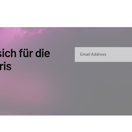
ich für die
ris
By submitting, you agree that Semperis ma
and use and process your personal inform
opt out at any time by contacting privac
This site is protected by reCAPTCHA.