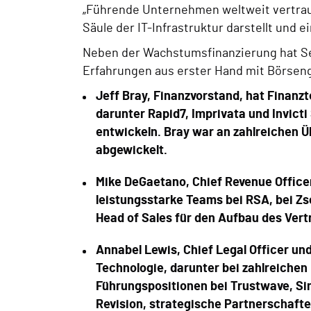
„Führende Unternehmen weltweit vertrau
Säule der IT-Infrastruktur darstellt und e
Neben der Wachstumsfinanzierung hat Se
Erfahrungen aus erster Hand mit Börsen
Jeff Bray, Finanzvorstand, hat Finanz
darunter Rapid7, Imprivata und Invict
entwickeln. Bray war an zahlreichen Ü
abgewickelt.
Mike DeGaetano, Chief Revenue Officer
leistungsstarke Teams bei RSA, bei Zs
Head of Sales für den Aufbau des Ver
Annabel Lewis, Chief Legal Officer un
Technologie, darunter bei zahlreiche
Führungspositionen bei Trustwave, Sin
Revision, strategische Partnerschaft