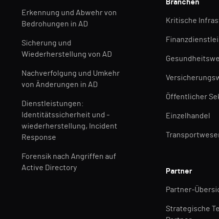
Branchen
Erkennung und Abwehr von
Kritische Infra
Bedrohungen in AD
Finanzdienstle
Sicherung und
Wiederherstellung von AD
Gesundheitsw
Nachverfolgung und Umkehr
Versicherungs
von Änderungen in AD
Öffentlicher Se
Dienstleistungen:
Identitätssicherheit und -
Einzelhandel
wiederherstellung, Incident
Transportwese
Response
Forensik nach Angriffen auf
Active Directory
Partner
Partner-Übersi
Strategische T