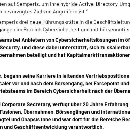
en auf Semperis, um ihre hybride Active-Directory-Umg
in bevorzugtes Ziel von Angreifern ist.“
mperis drei neue Führungskräfte in die Geschäftsleitu
gängen im Bereich Cybersicherheit und mit börsennoti
teams bei Anbietern von Cybersicherheitslösungen im öff
i Security, und diese dabei unterstützt, sich zu skalie
bernahmen beteiligt und hat Kapitalmarkttransaktionen i
, begann seine Karriere in leitenden Vertriebsposition
caler vor und nach dem Börsengang, bei Forcepoint und z
triebsteams im Bereich Cybersicherheit nach der Über
d Corporate Secretary, verfügt über 20 Jahre Erfahrung
n Fusionen, Übernahmen, Börsengängen und internation
gtel und Onapsis inne und war dort für die Bereiche Re
en und Geschäftsentwicklung verantwortlich.