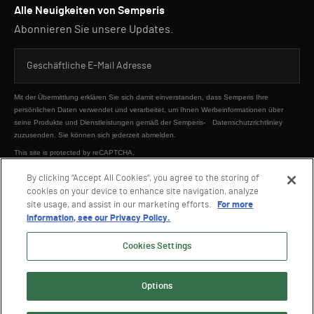
Alle Neuigkeiten von Semperis
Abonnieren Sie unsere Updates.
Mit der Übermittlung erklären Sie sich damit einverstanden, dass Semperis Ihre
persönlichen Daten verwendet und verarbeitet, um Ihnen Werbeinformationen über
seine Produkte und Dienstleistungen gemäß der Semperis-
Datenschutzrichtliniey
zuzusenden. Sie können sich jederzeit abmelden.
This site is protected by reCAPTCHA.
By clicking “Accept All Cookies”, you agree to the storing of
cookies on your device to enhance site navigation, analyze
SENDEN
site usage, and assist in our marketing efforts.
For more
information, see our Privacy Policy.
Cookies Settings
Options
© 2026 Semperis. Alle Rechte vorbehalten.