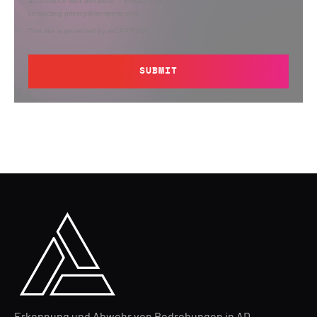
accordance with Semperis’
Privacy Policy
. You can opt out at any time by
contacting privacy@semperis.com.
This site is protected by reCAPTCHA.
SUBMIT