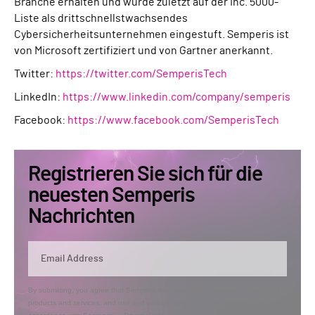
Branche erhalten und wurde zuletzt auf der Inc. 5000-
Liste als drittschnellstwachsendes
Cybersicherheitsunternehmen eingestuft. Semperis ist
von Microsoft zertifiziert und von Gartner anerkannt.
Twitter:
https://twitter.com/SemperisTech
LinkedIn:
https://www.linkedin.com/company/semperis
Facebook:
https://www.facebook.com/SemperisTech
Registrieren Sie sich für die
neuesten Semperis
Nachrichten
By submitting, you agree that Semperis may send you information regarding its
products and services, and use and process your personal information in