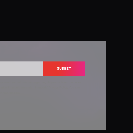
SUBMIT
y send you information regarding its products and services,
ation in accordance with Semperis’
Privacy Policy
. You can
y@semperis.com.