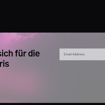
ich für die
ris
By submitting, you agree that Semperis ma
and use and process your personal inform
opt out at any time by contacting privac
This site is protected by reCAPTCHA.