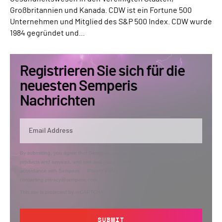
Großbritannien und Kanada. CDW ist ein Fortune 500
Unternehmen und Mitglied des S&P 500 Index. CDW wurde
1984 gegründet und...
Registrieren Sie sich für die
neuesten Semperis
Nachrichten
By submitting, you agree that Semperis may send you information regarding its
products and services, and use and process your personal information in
accordance with Semperis’
Privacy Policy
. You can opt out at any time by
contacting privacy@semperis.com.
This site is protected by reCAPTCHA.
SUBMIT