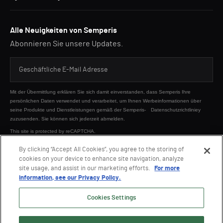
Alle Neuigkeiten von Semperis
Abonnieren Sie unsere Updates.
Mit der Übermittlung erklären Sie sich damit einverstanden, dass Semperis Ihre
persönlichen Daten verwendet und verarbeitet, um Ihnen Werbeinformationen über
seine Produkte und Dienstleistungen gemäß der Semperis-
Datenschutzrichtliniey
zuzusenden. Sie können sich jederzeit abmelden.
This site is protected by reCAPTCHA.
By clicking “Accept All Cookies”, you agree to the storing of
cookies on your device to enhance site navigation, analyze
SENDEN
site usage, and assist in our marketing efforts.
For more
information, see our Privacy Policy.
Cookies Settings