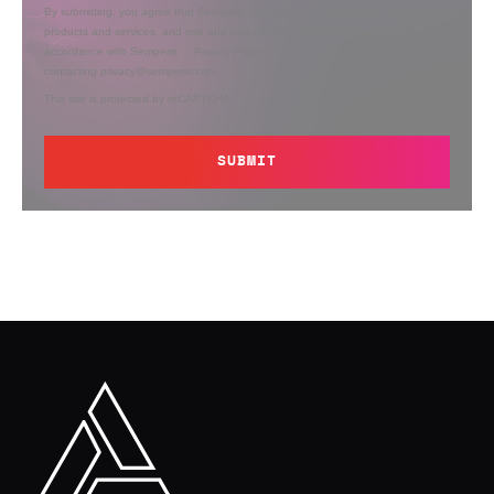
By submitting, you agree that Semperis may send you information regarding its
products and services, and use and process your personal information in
accordance with Semperis’
Privacy Policy
. You can opt out at any time by
contacting privacy@semperis.com.
This site is protected by reCAPTCHA.
SUBMIT