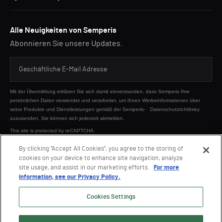
Alle Neuigkeiten von Semperis
Abonnieren Sie unsere Updates.
Mit der Übermittlung erklären Sie sich damit einverstanden, dass Semperis Ihre
persönlichen Daten verwendet und verarbeitet, um Ihnen Werbeinformationen über
seine Produkte und Dienstleistungen gemäß der Semperis-
Datenschutzrichtliniey
zuzusenden. Sie können sich jederzeit abmelden.
This site is protected by reCAPTCHA.
By clicking “Accept All Cookies”, you agree to the storing of
cookies on your device to enhance site navigation, analyze
SENDEN
site usage, and assist in our marketing efforts.
For more
information, see our Privacy Policy.
Cookies Settings