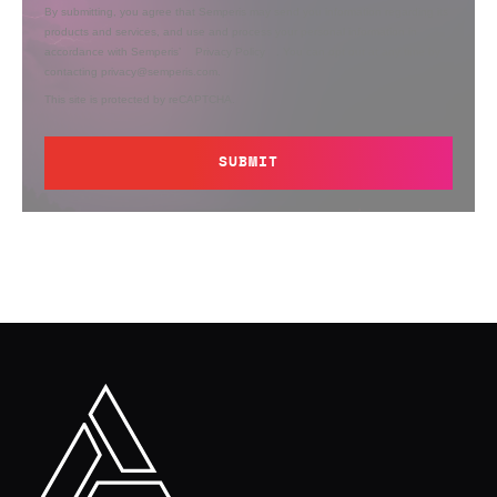
By submitting, you agree that Semperis may send you information regarding its
products and services, and use and process your personal information in
accordance with Semperis’
Privacy Policy
. You can opt out at any time by
contacting privacy@semperis.com.
This site is protected by reCAPTCHA.
SUBMIT