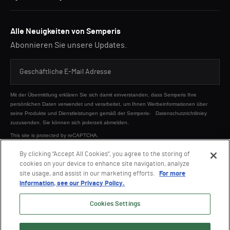
Alle Neuigkeiten von Semperis
Abonnieren Sie unsere Updates.
Mit der Übermittlung erklären Sie sich damit einverstanden, dass Semperis Ihre
persönlichen Daten verwendet und verarbeitet, um Ihnen Werbeinformationen über
seine Produkte und Dienstleistungen gemäß der Semperis-
Datenschutzrichtliniey
zuzusenden. Sie können sich jederzeit abmelden.
This site is protected by reCAPTCHA.
By clicking “Accept All Cookies”, you agree to the storing of
cookies on your device to enhance site navigation, analyze
SENDEN
site usage, and assist in our marketing efforts.
For more
information, see our Privacy Policy.
Cookies Settings