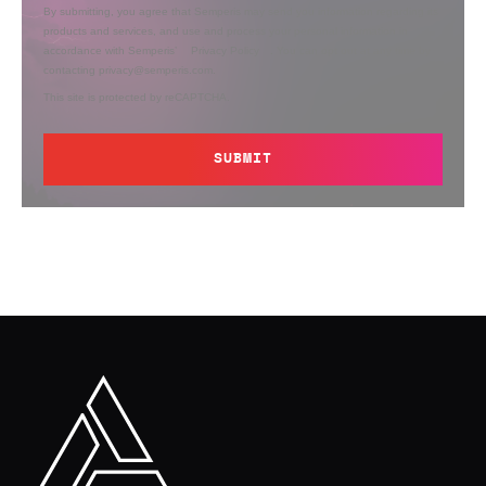
By submitting, you agree that Semperis may send you information regarding its
products and services, and use and process your personal information in
accordance with Semperis’
Privacy Policy
. You can opt out at any time by
contacting privacy@semperis.com.
This site is protected by reCAPTCHA.
SUBMIT