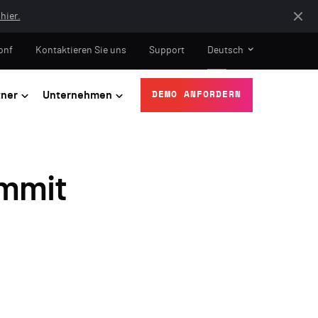
hier.
onf
Kontaktieren Sie uns
Support
Deutsch
tner
Unternehmen
DEMO ANFORDERN
ummit