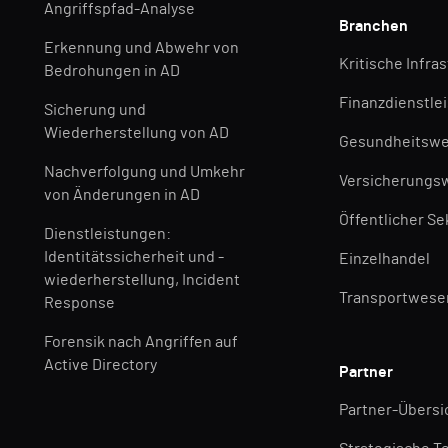
Angriffspfad-Analyse
Branchen
Erkennung und Abwehr von
Kritische Infra
Bedrohungen in AD
Finanzdienstle
Sicherung und
Wiederherstellung von AD
Gesundheitsw
Nachverfolgung und Umkehr
Versicherungs
von Änderungen in AD
Öffentlicher Se
Dienstleistungen:
Identitätssicherheit und -
Einzelhandel
wiederherstellung, Incident
Transportwese
Response
Forensik nach Angriffen auf
Active Directory
Partner
Partner-Übersi