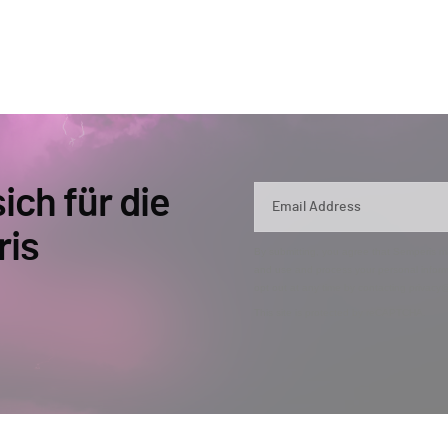
ich für die
ris
By submitting, you agree that Semperis ma
and use and process your personal inform
opt out at any time by contacting privac
This site is protected by reCAPTCHA.