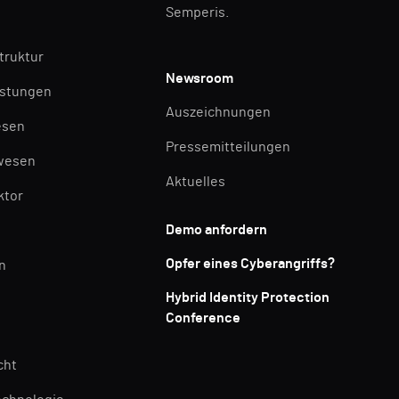
Semperis.
struktur
Newsroom
istungen
Auszeichnungen
esen
Pressemitteilungen
wesen
Aktuelles
ktor
Demo anfordern
Opfer eines Cyberangriffs?
n
Hybrid Identity Protection
Conference
cht