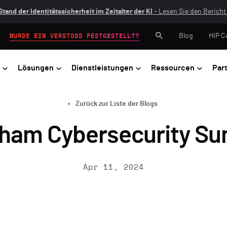
Stand der Identitätssicherheit im Zeitalter der KI
– Lesen Sie den Bericht 
Blog
HIP C
WURDE EIN VERSTOSS FESTGESTELLT?
Lösungen
Dienstleistungen
Ressourcen
Par
Zurück zur Liste der Blogs
ham Cybersecurity S
Apr 11, 2024