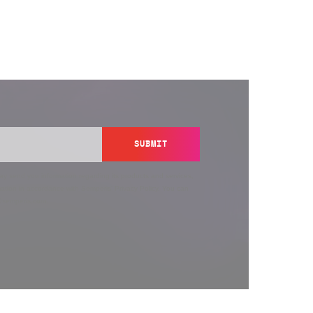
SUBMIT
y send you information regarding its products and services,
ation in accordance with Semperis’
Privacy Policy
. You can
y@semperis.com.