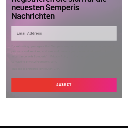
neuesten Semperis
Nachrichten
By submitting, you agree that Semperis may send you information regarding its
products and services, and use and process your personal information in
accordance with Semperis’
Privacy Policy
. You can opt out at any time by
contacting privacy@semperis.com.
This site is protected by reCAPTCHA.
SUBMIT