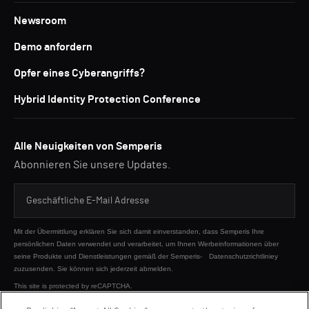
Newsroom
Demo anfordern
Opfer eines Cyberangriffs?
Hybrid Identity Protection Conference
Alle Neuigkeiten von Semperis
Abonnieren Sie unsere Updates.
Mit der Übermittlung erklären Sie sich damit einverstanden, dass Semperis Ihre
persönlichen Daten verwendet und verarbeitet, um Ihnen Werbeinformationen über
seine Produkte und Dienstleistungen gemäß der Semperis-
Datenschutzrichtliniey
zuzusenden. Sie können sich jederzeit abmelden.
This site is protected by reCAPTCHA.