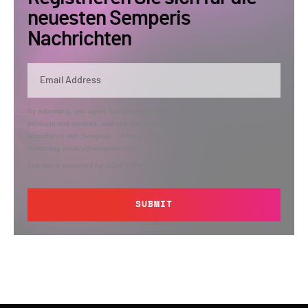
neuesten Semperis
Nachrichten
By submitting, you agree that Semperis may send you information regarding its
products and services, and use and process your personal information in
accordance with Semperis’
Privacy Policy
. You can opt out at any time by
contacting privacy@semperis.com.
This site is protected by reCAPTCHA.
SUBMIT