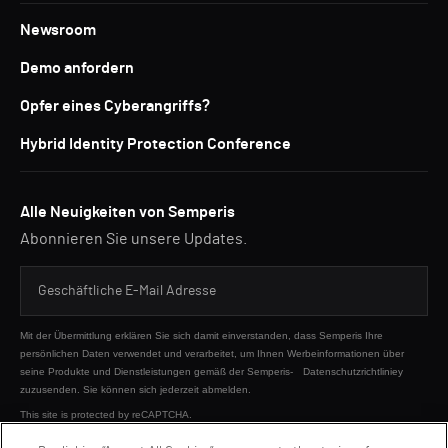
Newsroom
Demo anfordern
Opfer eines Cyberangriffs?
Hybrid Identity Protection Conference
Alle Neuigkeiten von Semperis
Abonnieren Sie unsere Updates.
Mit der Übermittlung erklären Sie sich damit einverstanden, dass Semperis Ihre
persönlichen Daten verwendet und verarbeitet, um Ihnen Werbeinformationen über
seine Produkte und Dienstleistungen gemäß der Semperis-
Datenschutzrichtliniey
zuzusenden. Sie können sich jederzeit abmelden.
This site is protected by reCAPTCHA.