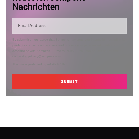
Nachrichten
By submitting, you agree that Semperis may send you information regarding its
products and services, and use and process your personal information in
accordance with Semperis’
Privacy Policy
. You can opt out at any time by
contacting privacy@semperis.com.
This site is protected by reCAPTCHA.
SUBMIT