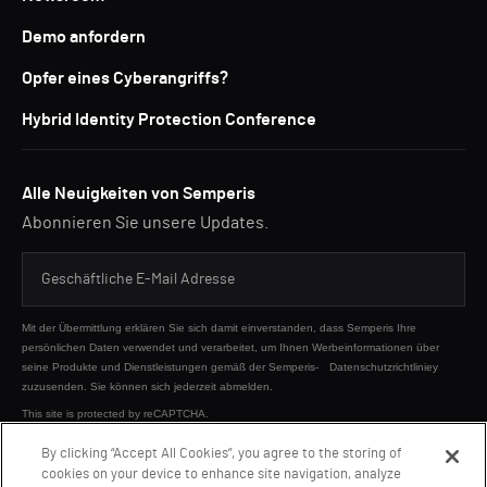
Demo anfordern
Opfer eines Cyberangriffs?
Hybrid Identity Protection Conference
Alle Neuigkeiten von Semperis
Abonnieren Sie unsere Updates.
Mit der Übermittlung erklären Sie sich damit einverstanden, dass Semperis Ihre
persönlichen Daten verwendet und verarbeitet, um Ihnen Werbeinformationen über
seine Produkte und Dienstleistungen gemäß der Semperis-
Datenschutzrichtliniey
zuzusenden. Sie können sich jederzeit abmelden.
This site is protected by reCAPTCHA.
By clicking “Accept All Cookies”, you agree to the storing of
cookies on your device to enhance site navigation, analyze
SENDEN