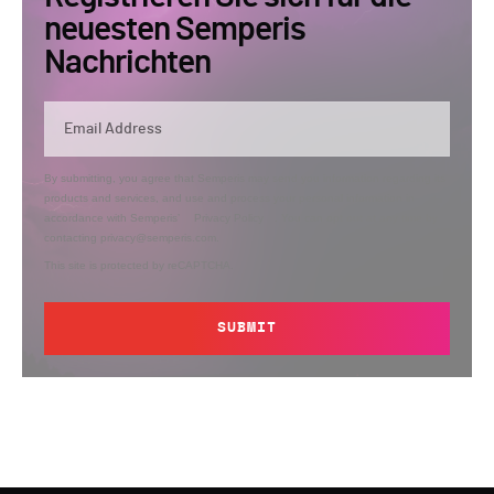
neuesten Semperis
Nachrichten
By submitting, you agree that Semperis may send you information regarding its
products and services, and use and process your personal information in
accordance with Semperis’
Privacy Policy
. You can opt out at any time by
contacting privacy@semperis.com.
This site is protected by reCAPTCHA.
SUBMIT