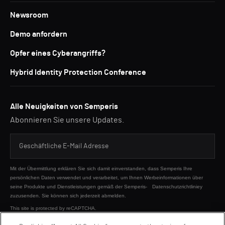
Newsroom
Demo anfordern
Opfer eines Cyberangriffs?
Hybrid Identity Protection Conference
Alle Neuigkeiten von Semperis
Abonnieren Sie unsere Updates.
Mit der Übermittlung erklären Sie sich damit einverstanden, dass Semperis Ihre
persönlichen Daten verwendet und verarbeitet, um Ihnen Werbeinformationen über
seine Produkte und Dienstleistungen gemäß der Semperis-
Datenschutzrichtliniey
zuzusenden. Sie können sich jederzeit abmelden.
This site is protected by reCAPTCHA.