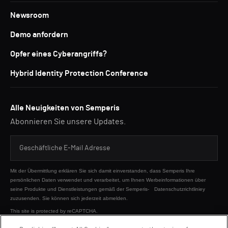
Newsroom
Demo anfordern
Opfer eines Cyberangriffs?
Hybrid Identity Protection Conference
Alle Neuigkeiten von Semperis
Abonnieren Sie unsere Updates.
Mit der Übermittlung erklären Sie sich damit einverstanden, dass Semperis Ihre
persönlichen Daten verwendet und verarbeitet, um Ihnen Werbeinformationen über
seine Produkte und Dienstleistungen gemäß der Semperis-
Datenschutzrichtliniey
zuzusenden. Sie können sich jederzeit abmelden.
This site is protected by reCAPTCHA.