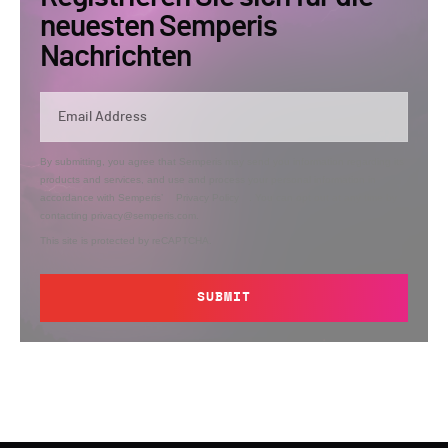
neuesten Semperis
Nachrichten
By submitting, you agree that Semperis may send you information regarding its
products and services, and use and process your personal information in
accordance with Semperis’
Privacy Policy
. You can opt out at any time by
contacting privacy@semperis.com.
This site is protected by reCAPTCHA.
SUBMIT