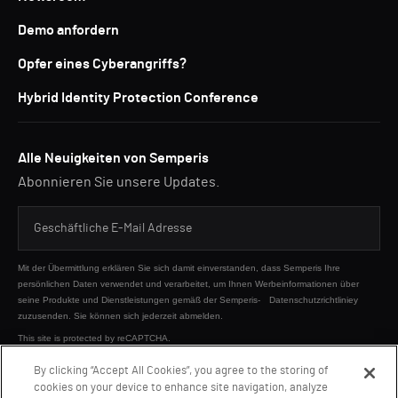
Demo anfordern
Opfer eines Cyberangriffs?
Hybrid Identity Protection Conference
Alle Neuigkeiten von Semperis
Abonnieren Sie unsere Updates.
Mit der Übermittlung erklären Sie sich damit einverstanden, dass Semperis Ihre
persönlichen Daten verwendet und verarbeitet, um Ihnen Werbeinformationen über
seine Produkte und Dienstleistungen gemäß der Semperis-
Datenschutzrichtliniey
zuzusenden. Sie können sich jederzeit abmelden.
This site is protected by reCAPTCHA.
By clicking “Accept All Cookies”, you agree to the storing of
cookies on your device to enhance site navigation, analyze
SENDEN