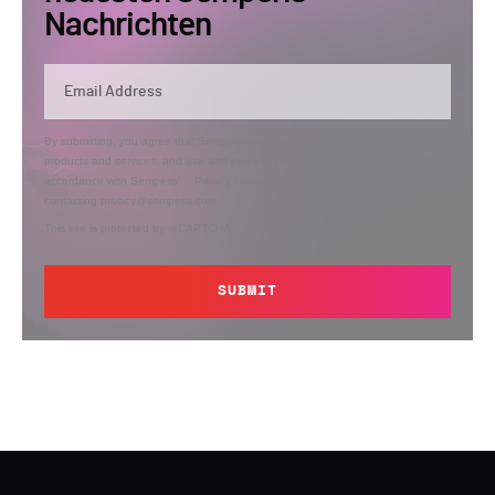
Nachrichten
By submitting, you agree that Semperis may send you information regarding its
products and services, and use and process your personal information in
accordance with Semperis’
Privacy Policy
. You can opt out at any time by
contacting privacy@semperis.com.
This site is protected by reCAPTCHA.
SUBMIT