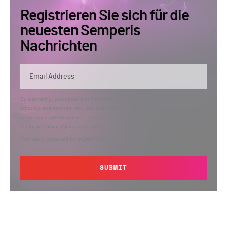
Registrieren Sie sich für die
neuesten Semperis
Nachrichten
By submitting, you agree that Semperis may send you information regarding its
products and services, and use and process your personal information in
accordance with Semperis’
Privacy Policy
. You can opt out at any time by
contacting privacy@semperis.com.
This site is protected by reCAPTCHA.
SUBMIT