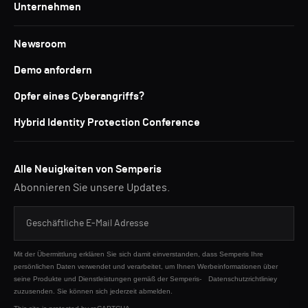
Unternehmen
Newsroom
Demo anfordern
Opfer eines Cyberangriffs?
Hybrid Identity Protection Conference
Alle Neuigkeiten von Semperis
Abonnieren Sie unsere Updates.
Mit der Übermittlung erklären Sie sich damit einverstanden, dass Semperis Ihre
persönlichen Daten verwendet und verarbeitet, um Ihnen Werbeinformationen über
seine Produkte und Dienstleistungen gemäß der Semperis-
Datenschutzrichtliniey
zuzusenden. Sie können sich jederzeit abmelden.