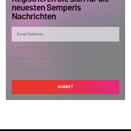
neuesten Semperis
Nachrichten
By submitting, you agree that Semperis may send you information regarding its
products and services, and use and process your personal information in
accordance with Semperis’
Privacy Policy
. You can opt out at any time by
contacting privacy@semperis.com.
This site is protected by reCAPTCHA.
SUBMIT