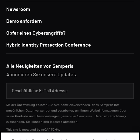
Newsroom
Demo anfordern
Opfer eines Cyberangriffs?
Hybrid Identity Protection Conference
Alle Neuigkeiten von Semperis
Abonnieren Sie unsere Updates.
Mit der Übermittlung erklären Sie sich damit einverstanden, dass Semperis Ihre
persönlichen Daten verwendet und verarbeitet, um Ihnen Werbeinformationen über
seine Produkte und Dienstleistungen gemäß der Semperis-
Datenschutzrichtliniey
zuzusenden. Sie können sich jederzeit abmelden.
This site is protected by reCAPTCHA.