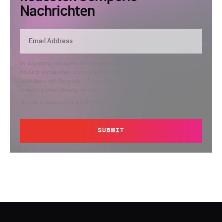
Nachrichten
By submitting, you agree that Semperis may send you information regarding its
products and services, and use and process your personal information in
accordance with Semperis’
Privacy Policy
. You can opt out at any time by
contacting privacy@semperis.com.
This site is protected by reCAPTCHA.
SUBMIT