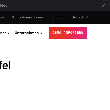
hier.
onf
Kontaktieren Sie uns
Support
Deutsch
tner
Unternehmen
DEMO ANFORDERN
fel