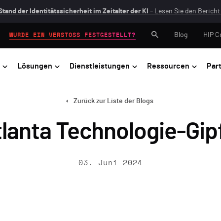
Stand der Identitätssicherheit im Zeitalter der KI
– Lesen Sie den Bericht 
Blog
HIP C
WURDE EIN VERSTOSS FESTGESTELLT?
Lösungen
Dienstleistungen
Ressourcen
Par
Zurück zur Liste der Blogs
lanta Technologie-Gip
03. Juni 2024