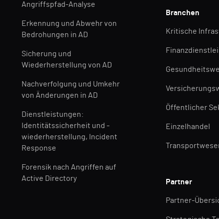
Angriffspfad-Analyse
Branchen
Erkennung und Abwehr von
Kritische Infra
Bedrohungen in AD
Finanzdienstle
Sicherung und
Wiederherstellung von AD
Gesundheitsw
Nachverfolgung und Umkehr
Versicherungs
von Änderungen in AD
Öffentlicher Se
Dienstleistungen:
Identitätssicherheit und -
Einzelhandel
wiederherstellung, Incident
Transportwese
Response
Forensik nach Angriffen auf
Active Directory
Partner
Partner-Übersi