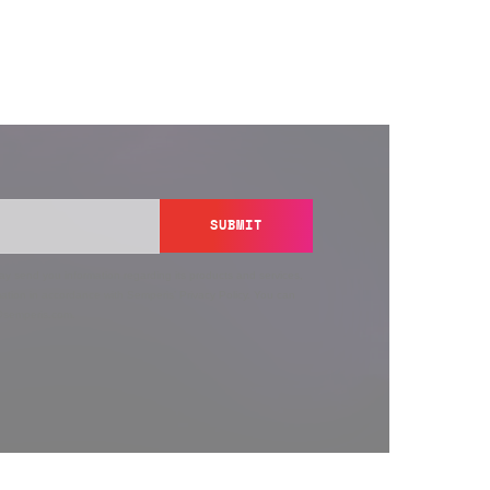
SUBMIT
y send you information regarding its products and services,
ation in accordance with Semperis’
Privacy Policy
. You can
y@semperis.com.