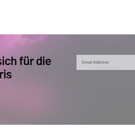
ich für die
ris
By submitting, you agree that Semperis ma
and use and process your personal inform
opt out at any time by contacting privac
This site is protected by reCAPTCHA.