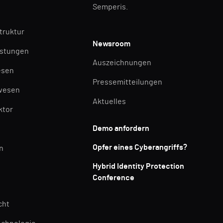
Semperis.
struktur
Newsroom
istungen
Auszeichnungen
esen
Pressemitteilungen
wesen
Aktuelles
ktor
Demo anfordern
Opfer eines Cyberangriffs?
n
Hybrid Identity Protection
Conference
cht