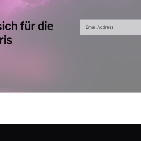
ich für die
ris
By submitting, you agree that Semperis ma
and use and process your personal inform
opt out at any time by contacting privac
This site is protected by reCAPTCHA.