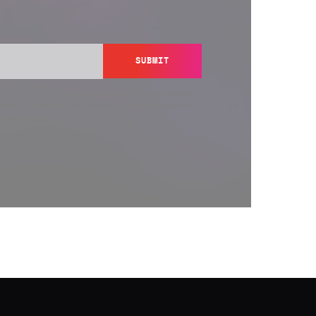
SUBMIT
y send you information regarding its products and services,
ation in accordance with Semperis’
Privacy Policy
. You can
y@semperis.com.