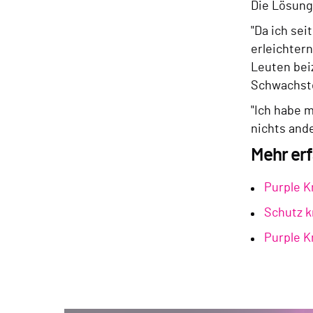
Die Lösung
"Da ich sei
erleichtern
Leuten bei
Schwachste
"Ich habe m
nichts and
Mehr er
Purple K
Schutz k
Purple K