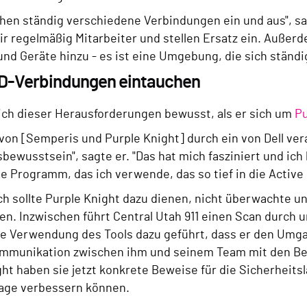
hen ständig verschiedene Verbindungen ein und aus", sagt
wir regelmäßig Mitarbeiter und stellen Ersatz ein. Auße
nd Geräte hinzu - es ist eine Umgebung, die sich ständi
 AD-Verbindungen eintauchen
sich dieser Herausforderungen bewusst, als er sich um
Pu
 von [Semperis und Purple Knight] durch ein von Dell ve
bewusstsein", sagte er. "Das hat mich fasziniert und ic
te Programm, das ich verwende, das so tief in die Activ
ch sollte Purple Knight dazu dienen, nicht überwachte u
ren. Inzwischen führt Central Utah 911 einen Scan durch 
die Verwendung des Tools dazu geführt, dass er den Umg
ommunikation zwischen ihm und seinem Team mit den Bet
ght haben sie jetzt konkrete Beweise für die Sicherheits
Lage verbessern können.