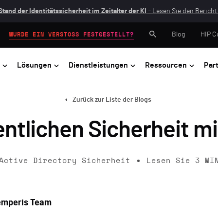
Stand der Identitätssicherheit im Zeitalter der KI
– Lesen Sie den Bericht 
Blog
HIP C
WURDE EIN VERSTOSS FESTGESTELLT?
Lösungen
Dienstleistungen
Ressourcen
Par
Zurück zur Liste der Blogs
entlichen Sicherheit mi
Active Directory Sicherheit
Lesen Sie
3
MI
emperis Team