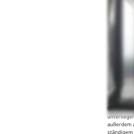
Darüber hi
unterliege
außerdem zu
ständigem 