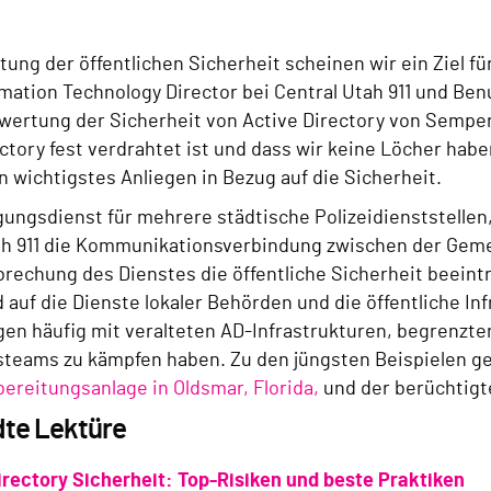
htung der öffentlichen Sicherheit scheinen wir ein Ziel für
ormation Technology Director bei Central Utah 911 und Be
ewertung der Sicherheit von Active Directory von Semperi
ctory fest verdrahtet ist und dass wir keine Löcher hab
n wichtigstes Anliegen in Bezug auf die Sicherheit.
gungsdienst für mehrere städtische Polizeidienststellen
ah 911 die Kommunikationsverbindung zwischen der Geme
brechung des Dienstes die öffentliche Sicherheit beeint
auf die Dienste lokaler Behörden und die öffentliche In
gen häufig mit veralteten AD-Infrastrukturen, begrenzten
steams zu kämpfen haben. Zu den jüngsten Beispielen ge
ereitungsanlage in Oldsmar, Florida,
und der berüchtigte
te Lektüre
irectory Sicherheit: Top-Risiken und beste Praktiken