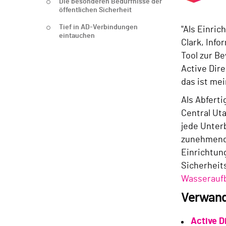
Die besonderen Bedürfnisse der
öffentlichen Sicherheit
Tief in AD-Verbindungen
"Als Einric
eintauchen
Clark, Inf
Tool zur B
Active Dire
das ist mei
Als Abferti
Central Ut
jede Unter
zunehmend 
Einrichtun
Sicherheit
Wasseraufb
Verwand
Active D