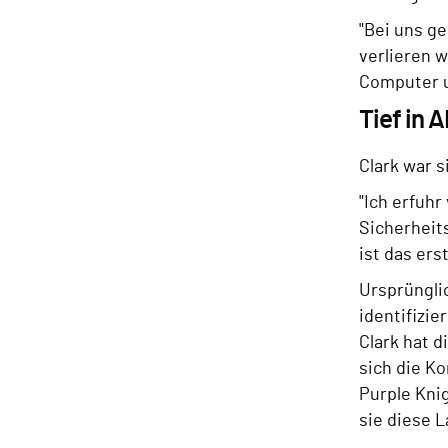
"Bei uns ge
verlieren 
Computer u
Tief in
Clark war 
"Ich erfuhr
Sicherheits
ist das ers
Ursprüngli
identifizie
Clark hat 
sich die K
Purple Kni
sie diese 