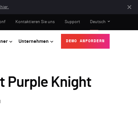
hier.
onf
Kontaktieren Sie uns
Support
Deutsch
tner
Unternehmen
DEMO ANFORDERN
t Purple Knight
N