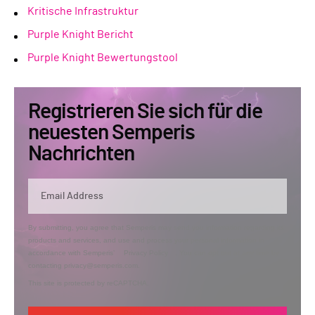
Kritische Infrastruktur
Purple Knight Bericht
Purple Knight Bewertungstool
Registrieren Sie sich für die
neuesten Semperis
Nachrichten
By submitting, you agree that Semperis may send you information regarding its
products and services, and use and process your personal information in
accordance with Semperis’
Privacy Policy
. You can opt out at any time by
contacting privacy@semperis.com.
This site is protected by reCAPTCHA.