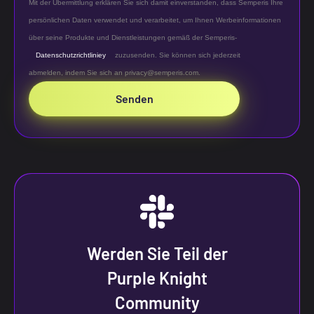
Mit der Übermittlung erklären Sie sich damit einverstanden, dass Semperis Ihre
persönlichen Daten verwendet und verarbeitet, um Ihnen Werbeinformationen
über seine Produkte und Dienstleistungen gemäß der Semperis-
Datenschutzrichtliniey
zuzusenden. Sie können sich jederzeit
abmelden,
indem Sie sich an privacy@semperis.com.
Senden
Werden Sie Teil der
Purple Knight
Community