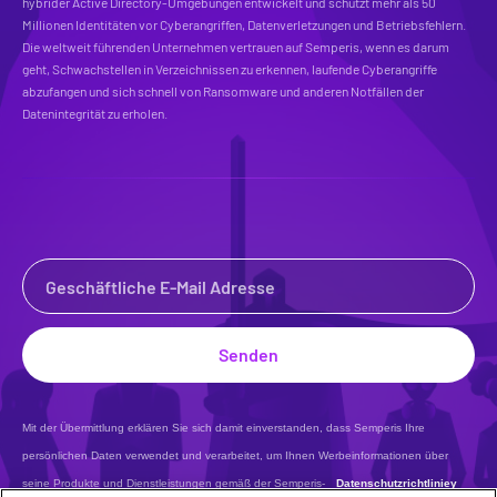
hybrider Active Directory-Umgebungen entwickelt und schützt mehr als 50
Millionen Identitäten vor Cyberangriffen, Datenverletzungen und Betriebsfehlern.
Die weltweit führenden Unternehmen vertrauen auf Semperis, wenn es darum
geht, Schwachstellen in Verzeichnissen zu erkennen, laufende Cyberangriffe
abzufangen und sich schnell von Ransomware und anderen Notfällen der
Datenintegrität zu erholen.
Senden
Mit der Übermittlung erklären Sie sich damit einverstanden, dass Semperis Ihre
persönlichen Daten verwendet und verarbeitet, um Ihnen Werbeinformationen über
seine Produkte und Dienstleistungen gemäß der Semperis-
Datenschutzrichtliniey