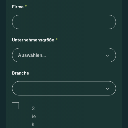
Firma
*
Unternehmensgröße
*
Auswählen...
Branche
S
ie
k