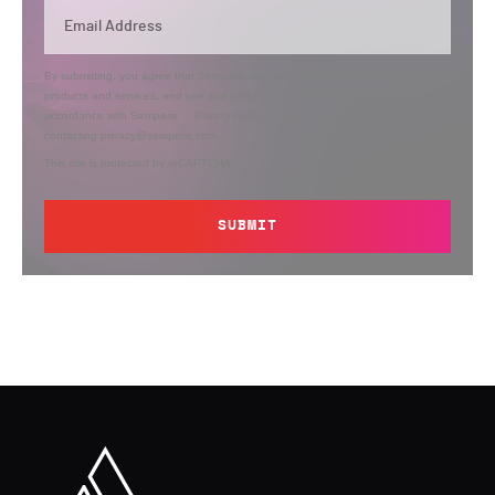
By submitting, you agree that Semperis may send you information regarding its
products and services, and use and process your personal information in
accordance with Semperis’
Privacy Policy
. You can opt out at any time by
contacting privacy@semperis.com.
This site is protected by reCAPTCHA.
SUBMIT