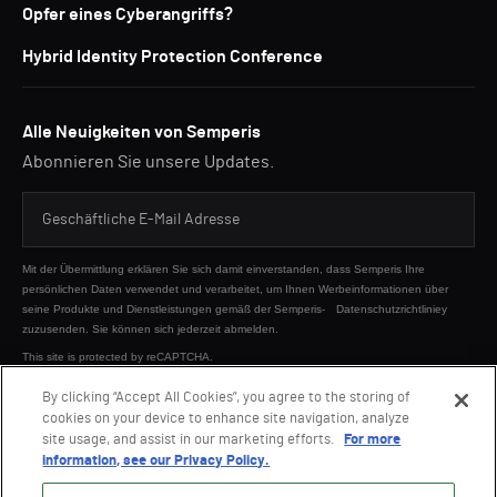
Opfer eines Cyberangriffs?
Hybrid Identity Protection Conference
Alle Neuigkeiten von Semperis
Abonnieren Sie unsere Updates.
Mit der Übermittlung erklären Sie sich damit einverstanden, dass Semperis Ihre
persönlichen Daten verwendet und verarbeitet, um Ihnen Werbeinformationen über
seine Produkte und Dienstleistungen gemäß der Semperis-
Datenschutzrichtliniey
zuzusenden. Sie können sich jederzeit abmelden.
This site is protected by reCAPTCHA.
By clicking “Accept All Cookies”, you agree to the storing of
cookies on your device to enhance site navigation, analyze
SENDEN
site usage, and assist in our marketing efforts.
For more
information, see our Privacy Policy.