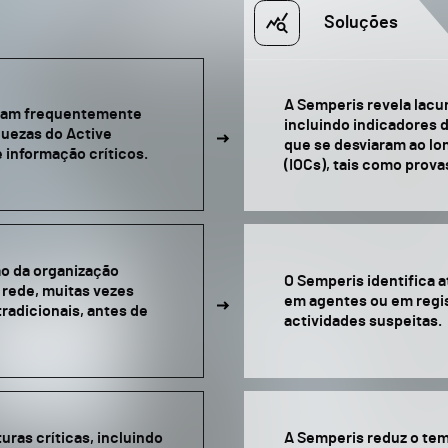
Soluções
A Semperis revela lacu
eçam frequentemente
incluindo indicadores 
quezas do Active
que se desviaram ao lo
 informação críticos.
(IOCs), tais como prova
ão da organização
O Semperis identifica
 rede, muitas vezes
em agentes ou em regi
radicionais, antes de
actividades suspeitas.
uras críticas, incluindo
A Semperis reduz o tem