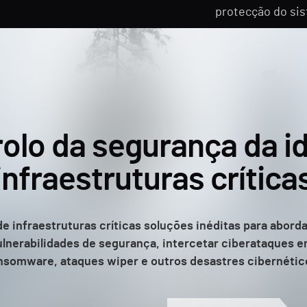
protecção do sis
rolo da segurança da i
infraestruturas crítica
 infraestruturas críticas soluções inéditas para aborda
vulnerabilidades de segurança, intercetar ciberataques
nsomware, ataques wiper e outros desastres cibernétic