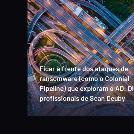
Ficar à frente dos ataques de
ransomware (como o Colonial
Pipeline) que exploram o AD: D
profissionais de Sean Deuby