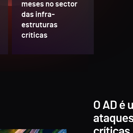
meses no sector
das infra-
estruturas
críticas
O AD é 
ataques
críticas