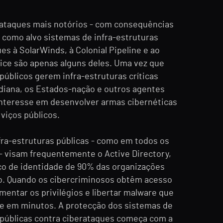
rataques mais notórios - com consequências
m como alvo sistemas de infra-estruturas
ues à SolarWinds, à Colonial Pipeline e ao
vice são apenas alguns deles. Uma vez que
públicos gerem infra-estruturas críticas
idiana, os Estados-nação e outros agentes
interesse em desenvolver armas cibernéticas
viços públicos.
fra-estruturas públicas - como em todos os
- visam frequentemente o Active Directory,
iço de identidade de 90% das organizações
. Quando os cibercriminosos obtêm acesso
entar os privilégios e libertar malware que
de em minutos. A protecção dos sistemas de
 públicas contra ciberataques começa com a