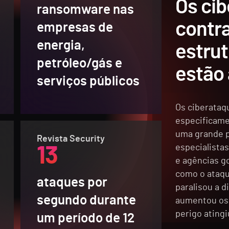
Os ci
ransomware nas
contra
empresas de
energia,
estrut
petróleo/gás e
estão
serviços públicos
Os ciberataqu
especificame
uma grande 
Revista Security
especialista
13
e agências g
como o ataque
ataques por
paralisou a d
segundo durante
aumentou os 
perigo atingi
um período de 12