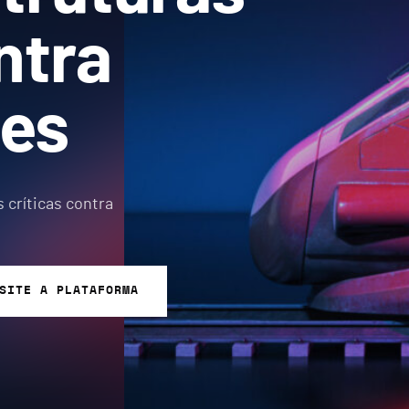
ntra
ues
 críticas contra
SITE A PLATAFORMA