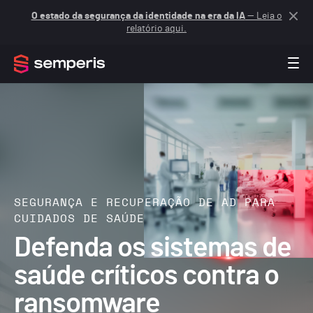
O estado da segurança da identidade na era da IA
— Leia o
relatório aqui.
SEGURANÇA E RECUPERAÇÃO DE AD PARA
CUIDADOS DE SAÚDE
Defenda os sistemas de
saúde críticos contra o
ransomware