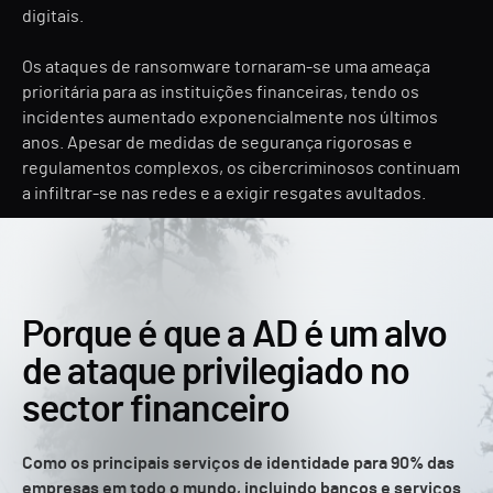
digitais.
Os ataques de ransomware tornaram-se uma ameaça
prioritária para as instituições financeiras, tendo os
incidentes aumentado exponencialmente nos últimos
anos. Apesar de medidas de segurança rigorosas e
regulamentos complexos, os cibercriminosos continuam
a infiltrar-se nas redes e a exigir resgates avultados.
Porque é que a AD é um alvo
de ataque privilegiado no
sector financeiro
Como os principais serviços de identidade para 90% das
empresas em todo o mundo, incluindo bancos e serviços