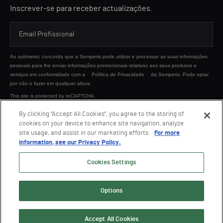
Inscrever-se para receber actualizações.
Ao submeter, concorda que a Semperis pode utilizar e processar as suas informações
pessoais para lhe enviar informações promocionais relativas aos seus produtos e
serviços em conformidade com a
Política de Privacidade
da Semperis. Pode optar
por não o fazer em qualquer altura.
This site is protected by reCAPTCHA.
By clicking “Accept All Cookies”, you agree to the storing of
cookies on your device to enhance site navigation, analyze
ENVIAR
site usage, and assist in our marketing efforts.
For more
information, see our Privacy Policy.
Cookies Settings
Options
© 2026 Semperis. Todos os direitos reservados.
Política de privacidade
Termos de Utilização
Accept All Cookies