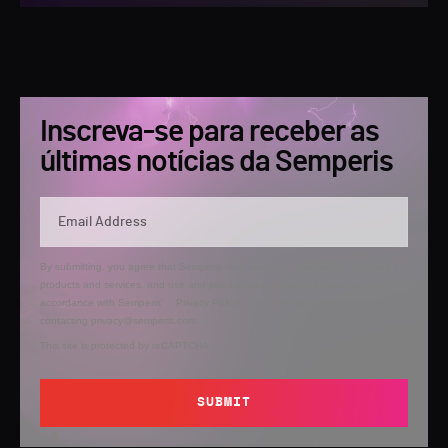
Inscreva-se para receber as
últimas notícias da Semperis
By submitting, you agree that Semperis may send you information regarding its
products and services, and use and process your personal information in
accordance with Semperis’
Privacy Policy
. You can opt out at any time by
contacting privacy@semperis.com.
This site is protected by reCAPTCHA.
SUBMIT