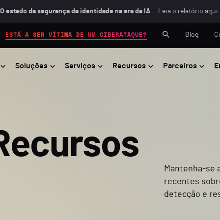
O estado da segurança da identidade na era da IA
— Leia o relatório aqui.
Blog
C
ESTÁ A SER VÍTIMA DE UM CIBERATAQUE?
Soluções
Serviços
Recursos
Parceiros
E
Recursos
Mantenha-se a
recentes sobr
detecção e re