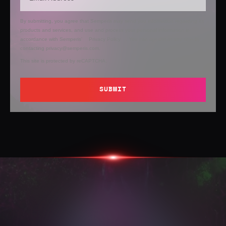
By submitting, you agree that Semperis may send you information regarding its
products and services, and use and process your personal information in
accordance with Semperis’
Privacy Policy
. You can opt out at any time by
contacting privacy@semperis.com.
This site is protected by reCAPTCHA.
SUBMIT