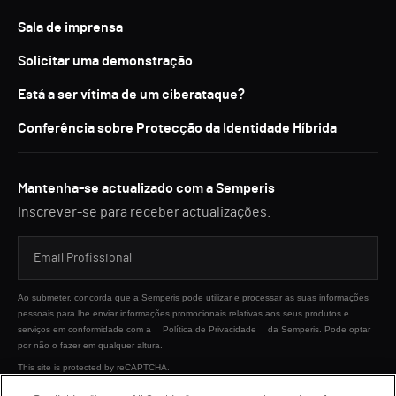
Sala de imprensa
Solicitar uma demonstração
Está a ser vítima de um ciberataque?
Conferência sobre Protecção da Identidade Híbrida
Mantenha-se actualizado com a Semperis
Inscrever-se para receber actualizações.
Ao submeter, concorda que a Semperis pode utilizar e processar as suas informações
pessoais para lhe enviar informações promocionais relativas aos seus produtos e
serviços em conformidade com a
Política de Privacidade
da Semperis. Pode optar
por não o fazer em qualquer altura.
This site is protected by reCAPTCHA.